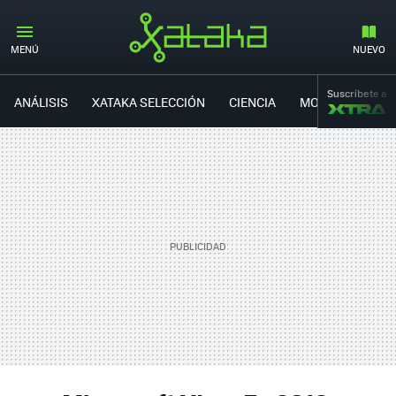
#XBOXE3
MENÚ
NUEVO
Suscríbete a
ANÁLISIS
XATAKA SELECCIÓN
CIENCIA
MOVILIDAD