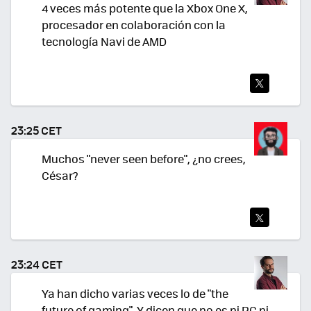
4 veces más potente que la Xbox One X,
procesador en colaboración con la
tecnología Navi de AMD
TWI
TEA
23:25 CET
R
Muchos "never seen before", ¿no crees,
César?
TWI
TEA
23:24 CET
R
Ya han dicho varias veces lo de "the
future of gaming". Y dicen que no es ni PC ni