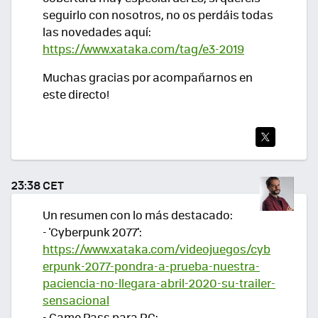
seguirlo con nosotros, no os perdáis todas
las novedades aquí:
https://www.xataka.com/tag/e3-2019
Muchas gracias por acompañarnos en
este directo!
TWI
TEA
23:38 CET
R
Un resumen con lo más destacado:
- 'Cyberpunk 2077':
https://www.xataka.com/videojuegos/cyb
erpunk-2077-pondra-a-prueba-nuestra-
paciencia-no-llegara-abril-2020-su-trailer-
sensacional
- Game Pass para PC: