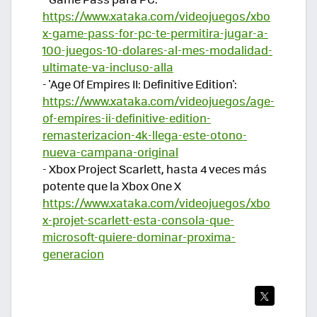
https://www.xataka.com/videojuegos/xbo
x-game-pass-for-pc-te-permitira-jugar-a-
100-juegos-10-dolares-al-mes-modalidad-
ultimate-va-incluso-alla
- 'Age Of Empires II: Definitive Edition':
https://www.xataka.com/videojuegos/age-
of-empires-ii-definitive-edition-
remasterizacion-4k-llega-este-otono-
nueva-campana-original
- Xbox Project Scarlett, hasta 4 veces más
potente que la Xbox One X
https://www.xataka.com/videojuegos/xbo
x-projet-scarlett-esta-consola-que-
microsoft-quiere-dominar-proxima-
generacion
TWI