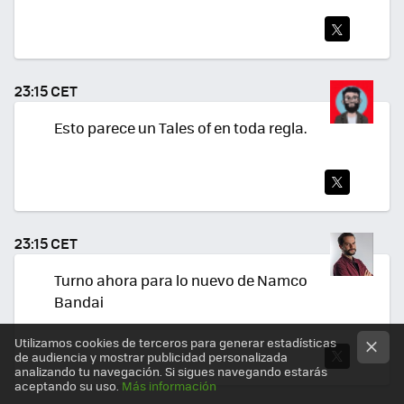
TWI
TEA
23:15 CET
R
Esto parece un Tales of en toda regla.
TWI
TEA
23:15 CET
R
Turno ahora para lo nuevo de Namco
Bandai
Utilizamos cookies de terceros para generar estadísticas
de audiencia y mostrar publicidad personalizada
analizando tu navegación. Si sigues navegando estarás
TWI
aceptando su uso.
Más información