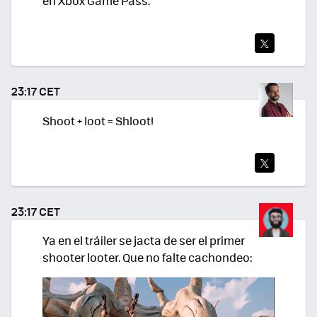
en Xbox Game Pass.
TWI
TEA
23:17 CET
R
Shoot + loot = Shloot!
TWI
TEA
23:17 CET
R
Ya en el tráiler se jacta de ser el primer
shooter looter. Que no falte cachondeo: