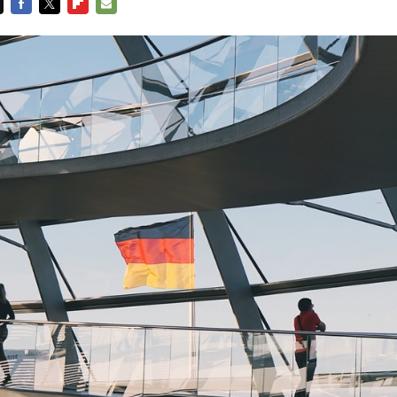
FACEBOOK
TWITTER
FLIPBOARD
E-
MAIL