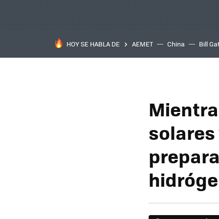
HOY SE HABLA DE
AEMET
China
Bill Ga
Mientra
solares
prepara
hidróg