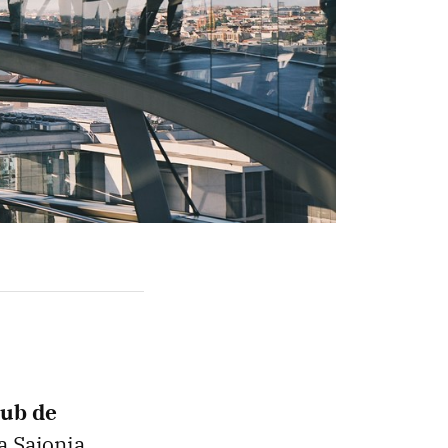
ub de
la Sajonia