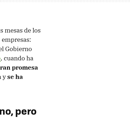
s mesas de los
s empresas:
el Gobierno
e
, cuando ha
 gran promesa
n y
se ha
no, pero