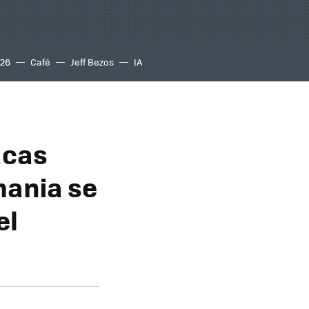
S26
Café
Jeff Bezos
IA
acas
mania se
el