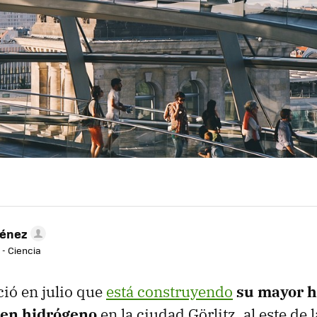
ménez
 - Ciencia
ió en julio que
está construyendo
su mayor h
 en hidrógeno
en la ciudad Görlitz, al este de 