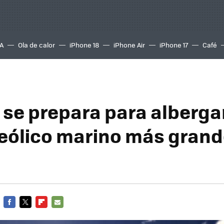
A
Ola de calor
iPhone 18
iPhone Air
iPhone 17
Café
 se prepara para albergar
eólico marino más grand
FACEBOOK
TWITTER
FLIPBOARD
E-