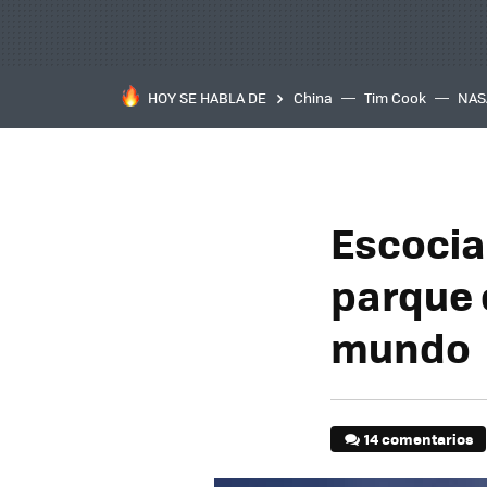
HOY SE HABLA DE
China
Tim Cook
NAS
Escocia
parque 
mundo
14 comentarios