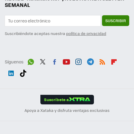
SEMANAL
SUSCRIBIR
Suscribiéndote aceptas nuestra
política de privacidad
Síguenos
Wh
Twit
Fac
You
Inst
Tele
RSS
Flip
ats
ter
ebo
tub
agr
gra
boa
Link
Tikt
App
ok
e
am
m
rd
edI
ok
Suscríbete a
n
Apoya a Xataka y disfruta ventajas exclusivas