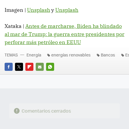
Imagen |
Unsplash
y
Unsplash
Xataka |
Antes de marcharse, Biden ha blindado
al mar de Trump: la guerra entre presidentes por
perforar más petróleo en EEUU
TEMAS
Energía
energías renovables
Bancos
E
FACEBOOK
TWITTER
FLIPBOARD
E-
WHATSAPP
MAIL
Comentarios cerrados