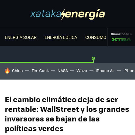
Suscríbete a
ENERGÍA SOLAR
ENERGÍA EÓLICA
CONSUMO ENERGÉTICO
HOY SE HABLA DE
China
Tim Cook
NASA
Waze
iPhone Air
iPhone
El cambio climático deja de ser
rentable: WallStreet y los grandes
inversores se bajan de las
políticas verdes