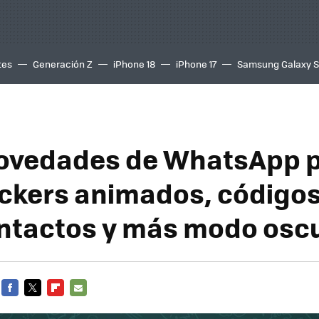
tes
Generación Z
iPhone 18
iPhone 17
Samsung Galaxy 
ovedades de WhatsApp 
stickers animados, código
ntactos y más modo osc
FACEBOOK
TWITTER
FLIPBOARD
E-