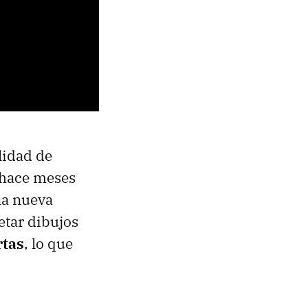
ilidad de
 hace meses
na nueva
etar dibujos
rtas
, lo que