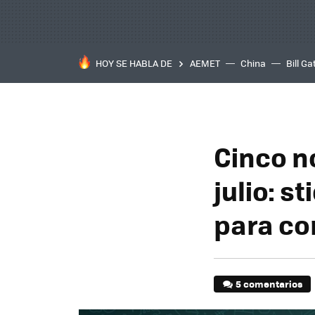
HOY SE HABLA DE
AEMET
China
Bill Ga
Cinco n
julio: 
para co
5 comentarios