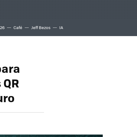
S26
Café
Jeff Bezos
IA
para
s QR
uro