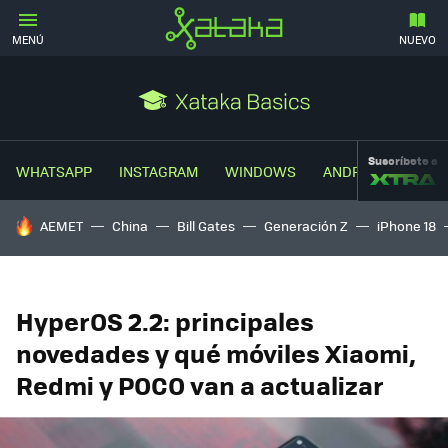
MENÚ
NUEVO
Suscríbete a
WHATSAPP
INSTAGRAM
WINDOWS
ANDROID
TRUC
HOY SE HABLA DE
AEMET
China
Bill Gates
Generación Z
iPhone 18
HyperOS 2.2: principales
novedades y qué móviles Xiaomi,
Redmi y POCO van a actualizar