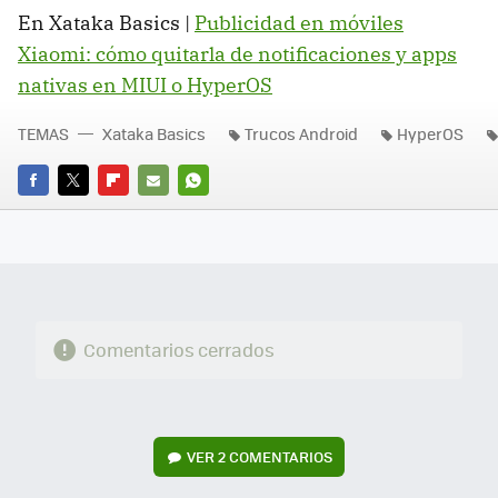
En Xataka Basics |
Publicidad en móviles
Xiaomi: cómo quitarla de notificaciones y apps
nativas en MIUI o HyperOS
TEMAS
Xataka Basics
Trucos Android
HyperOS
FACEBOOK
TWITTER
FLIPBOARD
E-
WHATSAPP
MAIL
Comentarios cerrados
VER
2 COMENTARIOS