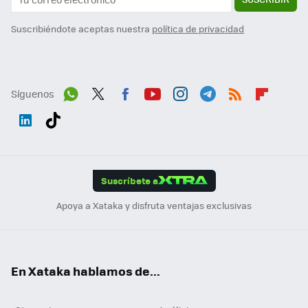
Suscribiéndote aceptas nuestra
política de privacidad
Síguenos
Wh
Twit
Fac
You
Inst
Tele
RSS
Flip
ats
ter
ebo
tub
agr
gra
boa
Link
Tikt
App
ok
e
am
m
rd
edI
ok
Suscríbete a
n
Apoya a Xataka y disfruta ventajas exclusivas
En Xataka hablamos de...