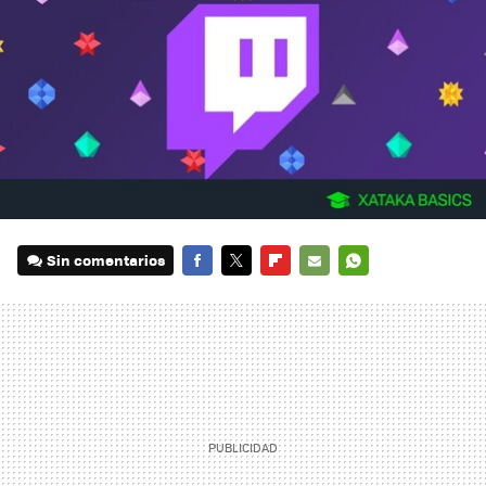
Sin comentarios
FACEBOOK
TWITTER
FLIPBOARD
E-
WHATSAPP
MAIL