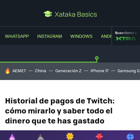
Suscríbete a
WHATSAPP
INSTAGRAM
WINDOWS
ANDROID
TRUC
HOY SE HABLA DE
AEMET
China
Generación Z
iPhone 17
Samsung G
Historial de pagos de Twitch:
cómo mirarlo y saber todo el
dinero que te has gastado