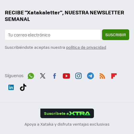
RECIBE "Xatakaletter", NUESTRA NEWSLETTER
SEMANAL
SUSCRIBIR
Suscribiéndote aceptas nuestra
política de privacidad
Síguenos
Wh
Twit
Fac
You
Inst
Tele
RSS
Flip
ats
ter
ebo
tub
agr
gra
boa
Link
Tikt
App
ok
e
am
m
rd
edI
ok
Suscríbete a
n
Apoya a Xataka y disfruta ventajas exclusivas