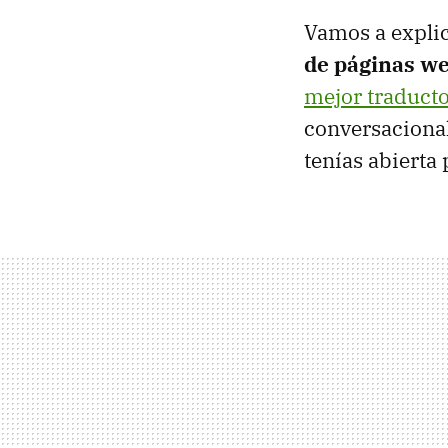
Vamos a expli
de páginas w
mejor traduct
conversacional,
tenías abierta 