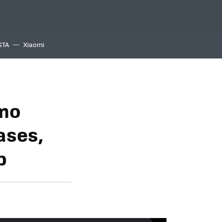
GTA
Xiaomi
ómo
ases,
b