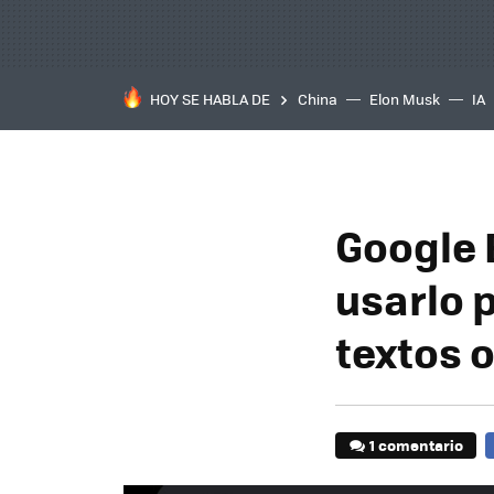
HOY SE HABLA DE
China
Elon Musk
IA
Google 
usarlo p
textos 
1 comentario