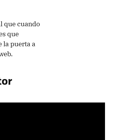
ual que cuando
 es que
e la puerta a
 web.
tor