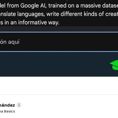
rnández
aka Basics