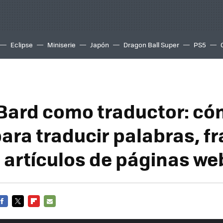
Eclipse
Miniserie
Japón
Dragon Ball Super
PS5
Bard como traductor: c
ara traducir palabras, fr
o artículos de páginas we
FACEBOOK
TWITTER
FLIPBOARD
E-