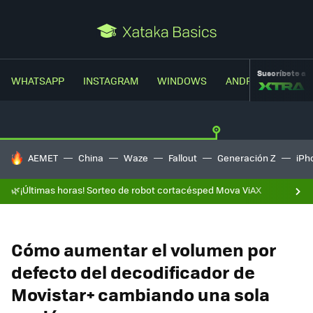
Suscríbete a
WHATSAPP
INSTAGRAM
WINDOWS
ANDROID
TRUC
HOY SE HABLA DE
AEMET
China
Waze
Fallout
Generación Z
iPh
🌿¡Últimas horas! Sorteo de robot cortacésped Mova ViAX
Cómo aumentar el volumen por
defecto del decodificador de
Movistar+ cambiando una sola