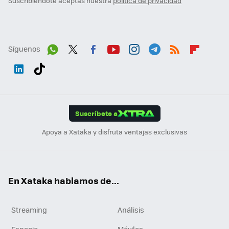
Suscribiéndote aceptas nuestra
política de privacidad
Síguenos
Wh
Twit
Fac
You
Inst
Tele
RSS
Flip
ats
ter
ebo
tub
agr
gra
boa
Link
Tikt
App
ok
e
am
m
rd
edI
ok
Suscríbete a
n
Apoya a Xataka y disfruta ventajas exclusivas
En Xataka hablamos de...
Streaming
Análisis