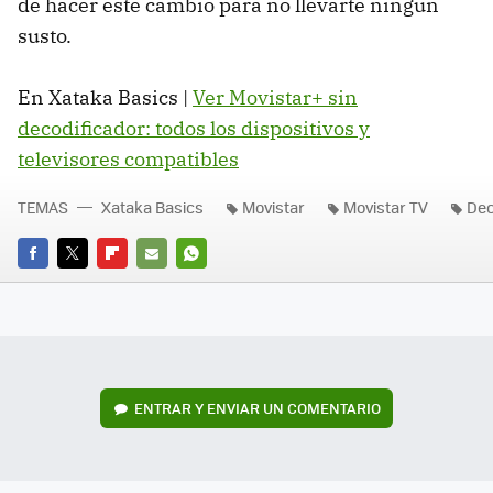
de hacer este cambio para no llevarte ningún
susto.
En Xataka Basics |
Ver Movistar+ sin
decodificador: todos los dispositivos y
televisores compatibles
TEMAS
Xataka Basics
Movistar
Movistar TV
Dec
FACEBOOK
TWITTER
FLIPBOARD
E-
WHATSAPP
MAIL
ENTRAR Y ENVIAR UN COMENTARIO