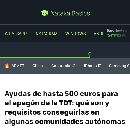
Suscríbete a
WHATSAPP
INSTAGRAM
WINDOWS
ANDROID
TRUC
HOY SE HABLA DE
AEMET
China
Generación Z
iPhone 17
Samsung G
Ayudas de hasta 500 euros para
el apagón de la TDT: qué son y
requisitos conseguirlas en
algunas comunidades autónomas