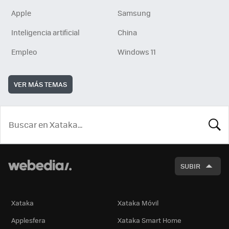
Apple
Samsung
Inteligencia artificial
China
Empleo
Windows 11
VER MÁS TEMAS
BUSCA
SUBIR
Xataka
Xataka Móvil
Applesfera
Xataka Smart Home