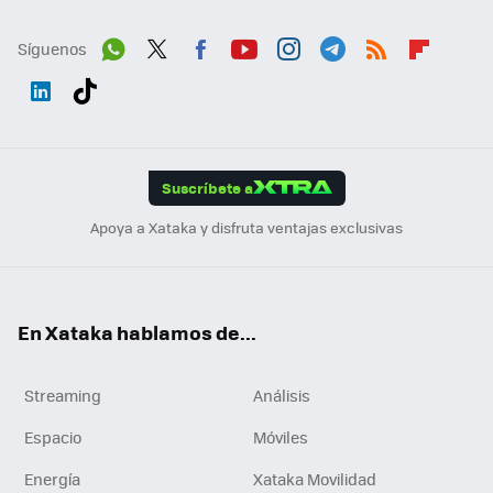
Síguenos
Wh
Twit
Fac
You
Inst
Tele
RSS
Flip
ats
ter
ebo
tub
agr
gra
boa
Link
Tikt
App
ok
e
am
m
rd
edI
ok
Suscríbete a
n
Apoya a Xataka y disfruta ventajas exclusivas
En Xataka hablamos de...
Streaming
Análisis
Espacio
Móviles
Energía
Xataka Movilidad