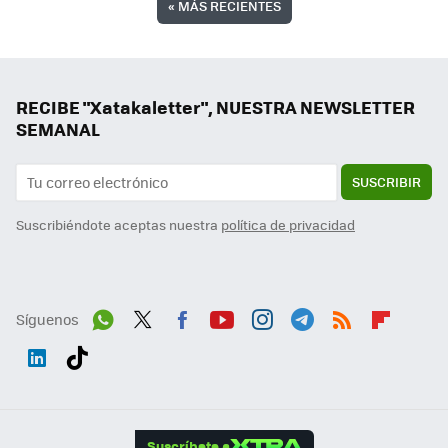
«
MÁS RECIENTES
RECIBE "Xatakaletter", NUESTRA NEWSLETTER
SEMANAL
SUSCRIBIR
Suscribiéndote aceptas nuestra
política de privacidad
Síguenos
Wh
Twit
Fac
You
Inst
Tele
RSS
Flip
ats
ter
ebo
tub
agr
gra
boa
Link
Tikt
App
ok
e
am
m
rd
edI
ok
Suscríbete a