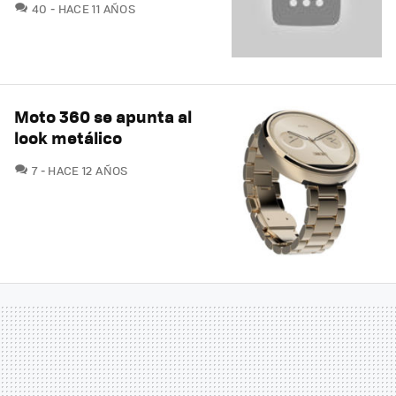
COMENTARIOS
40
HACE 11 AÑOS
Moto 360 se apunta al
look metálico
COMENTARIOS
7
HACE 12 AÑOS