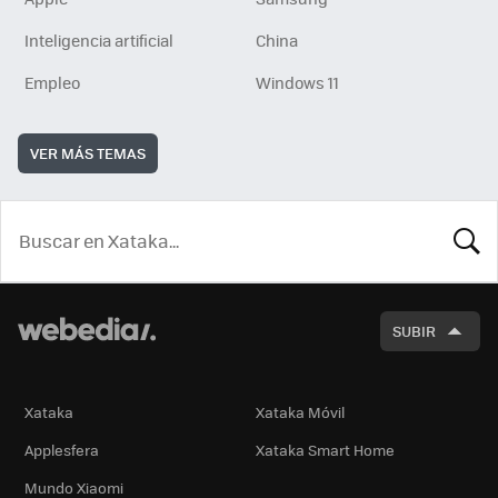
Inteligencia artificial
China
Empleo
Windows 11
VER MÁS TEMAS
BUSCA
SUBIR
Xataka
Xataka Móvil
Applesfera
Xataka Smart Home
Mundo Xiaomi