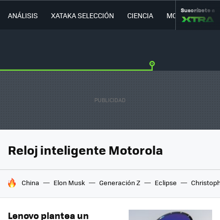
Suscríbete a
ANÁLISIS
XATAKA SELECCIÓN
CIENCIA
MOVILIDAD
Reloj inteligente Motorola
HOY SE HABLA DE
China
Elon Musk
Generación Z
Eclipse
Christop
Lenovo plantea un