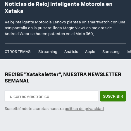
Noticias de Reloj inteligente Motorola en
Xataka
Reloj inteligente Motorola:Lenovo plantea un smartwatch con una
minipantalla en la pulsera: llega Magic View.Las mejoras de
Android Wear se hacen patentes en el Moto 360,..
OTROS TEMAS:
Streaming
Análisis
Apple
Samsung
In
RECIBE "Xatakaletter", NUESTRA NEWSLETTER
SEMANAL
SUSCRIBIR
Suscribiéndote aceptas nuestra
política de privacidad