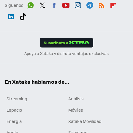
Síguenos
Wh
Twit
Fac
You
Inst
Tele
RSS
Flip
ats
ter
ebo
tub
agr
gra
boa
Link
Tikt
App
ok
e
am
m
rd
edI
ok
Suscríbete a
n
Apoya a Xataka y disfruta ventajas exclusivas
En Xataka hablamos de...
Streaming
Análisis
Espacio
Móviles
Energía
Xataka Movilidad
Apple
Samsung