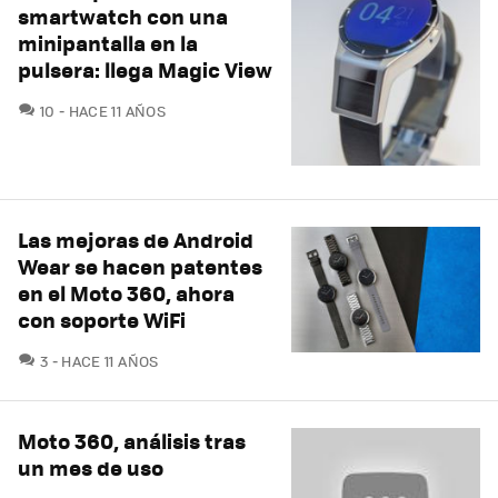
smartwatch con una
minipantalla en la
pulsera: llega Magic View
COMENTARIOS
10
HACE 11 AÑOS
Las mejoras de Android
Wear se hacen patentes
en el Moto 360, ahora
con soporte WiFi
COMENTARIOS
3
HACE 11 AÑOS
Moto 360, análisis tras
un mes de uso