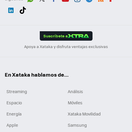
Wh
Twit
Fac
You
Inst
Tele
RSS
Flip
ats
ter
ebo
tub
agr
gra
boa
Link
Tikt
App
ok
e
am
m
rd
edI
ok
Suscríbete a
n
Apoya a Xataka y disfruta ventajas exclusivas
En Xataka hablamos de...
Streaming
Análisis
Espacio
Móviles
Energía
Xataka Movilidad
Apple
Samsung