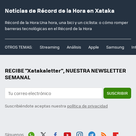
Noticias de Récord de la Hora en Xataka
Récord de la Hora:Una hora, una bici y un ciclista: o cómo romper
barreras tecnológicas en el Récord de la Hora
OTROS TEMAS:
Streaming
Análisis
Apple
Samsung
In
RECIBE "Xatakaletter", NUESTRA NEWSLETTER
SEMANAL
SUSCRIBIR
Suscribiéndote aceptas nuestra
política de privacidad
Síguenos