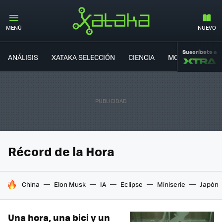
MENÚ
NUEVO
Suscríbete a
ANÁLISIS
XATAKA SELECCIÓN
CIENCIA
MOVILIDAD
Récord de la Hora
HOY SE HABLA DE
China
Elon Musk
IA
Eclipse
Miniserie
Japón
Una hora, una bici y un