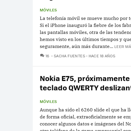
MÓVILES
La telefonía móvil se mueve mucho por t
Si el iPhone inauguró la fiebre de los fab
las pantallas móviles, otra de las tenden
hemos visto en los últimos tiempos y qu
seguramente, aún más durante...
LEER MÁ
COMENTARIOS
16
SACHA FUENTES
HACE 18 AÑOS
Nokia E75, próximamente
teclado QWERTY deslizan
MÓVILES
Aunque ha sido el 6260 slide el que ha l
de forma oficial, extraoficialmente se e
conocer algunos datos e imágenes del No
otro teléfono de la gama empresarial co