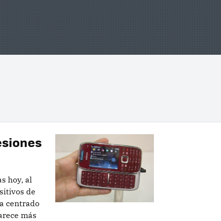
esiones
s hoy, al
itivos de
ha centrado
parece más