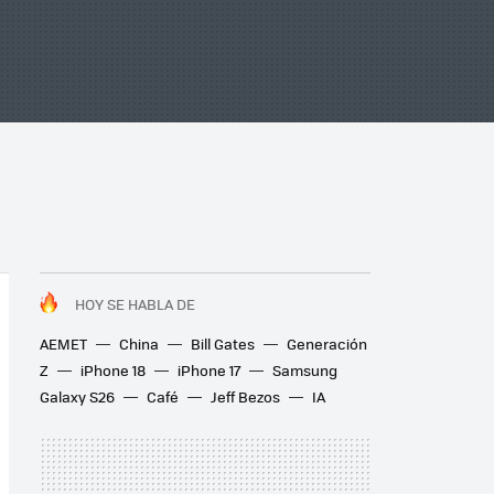
HOY SE HABLA DE
AEMET
China
Bill Gates
Generación
Z
iPhone 18
iPhone 17
Samsung
Galaxy S26
Café
Jeff Bezos
IA