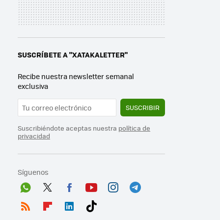
SUSCRÍBETE A "XATAKALETTER"
Recibe nuestra newsletter semanal
exclusiva
SUSCRIBIR
Suscribiéndote aceptas nuestra
política de
privacidad
Síguenos
Wh
Twit
Fac
You
Inst
Tele
ats
ter
ebo
tub
agr
gra
RSS
Flip
Link
Tikt