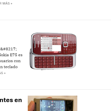
R MÁS »
es&#8217;
Nokia E75 es
suarios con
un teclado
S »
ntes en