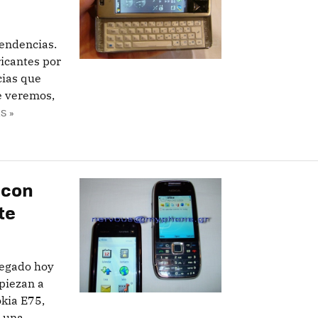
endencias.
ricantes por
cias que
e veremos,
S »
 con
te
legado hoy
mpiezan a
kia E75,
n una