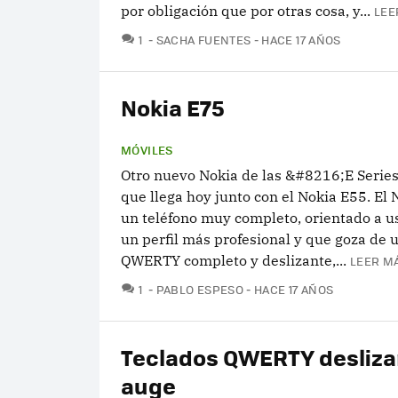
por obligación que por otras cosa, y...
LEE
COMENTARIOS
1
SACHA FUENTES
HACE 17 AÑOS
Nokia E75
MÓVILES
Otro nuevo Nokia de las &#8216;E Seri
que llega hoy junto con el Nokia E55. El 
un teléfono muy completo, orientado a u
un perfil más profesional y que goza de 
QWERTY completo y deslizante,...
LEER MÁ
COMENTARIOS
1
PABLO ESPESO
HACE 17 AÑOS
Teclados QWERTY desliza
auge