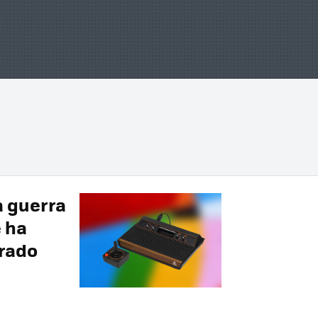
 guerra
e ha
prado