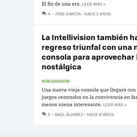
El fin de una era.
LEER MÁS »
COMENTARIOS
4
JOSE GARCÍA
HACE 2 AÑOS
La Intellivision también h
regreso triunfal con una
consola para aprovechar l
nostálgica
VIDEOJUEGOS
Una nueva-vieja consola que llegará con
juegos centrados en la convivencia en fam
menos suena interesante.
LEER MÁS »
COMENTARIOS
3
RAÚL ÁLVAREZ
HACE 8 AÑOS