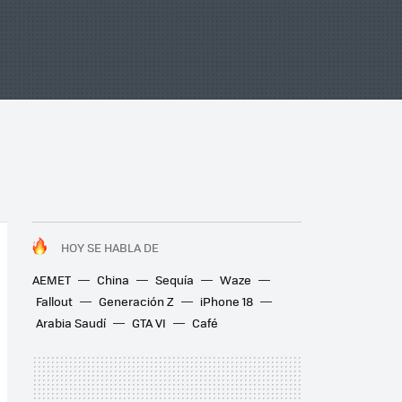
HOY SE HABLA DE
AEMET
China
Sequía
Waze
Fallout
Generación Z
iPhone 18
Arabia Saudí
GTA VI
Café