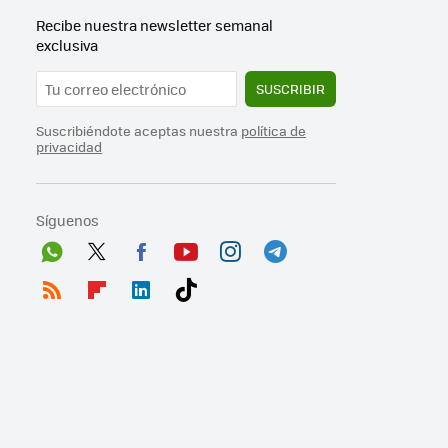
Recibe nuestra newsletter semanal
exclusiva
SUSCRIBIR
Suscribiéndote aceptas nuestra
política de
privacidad
Síguenos
Wh
Twit
Fac
You
Inst
Tele
ats
ter
ebo
tub
agr
gra
RSS
Flip
Link
Tikt
App
ok
e
am
m
boa
edI
ok
rd
n