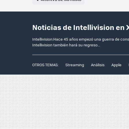
Noticias de Intellivision en
Intellivision:Hace 45 años empezó una guerra de consol
Intellivision también hará su regreso...
OTROS TEMAS:
Streaming
Análisis
Apple