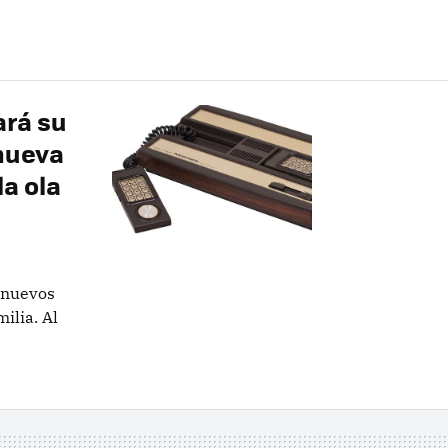
ará su
 nueva
a ola
 nuevos
ilia. Al