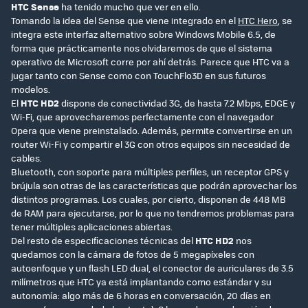
HTC Sense
ha tenido mucho que ver en ello.
Tomando la idea del Sense que viene integrado en el
HTC Hero
, se
integra este interfaz alternativo sobre Windows Mobile 6.5, de
forma que prácticamente nos olvidaremos de que el sistema
operativo de Microsoft corre por ahí detrás. Parece que HTC va a
jugar tanto con Sense como con TouchFlo3D en sus futuros
modelos.
El
HTC HD2
dispone de conectividad 3G, de hasta 7.2 Mbps, EDGE y
Wi-Fi, que aprovecharemos perfectamente con el navegador
Opera que viene preinstalado. Además, permite convertirse en un
router Wi-Fi y compartir el 3G con otros equipos sin necesidad de
cables.
Bluetooth, con soporte para múltiples perfiles, un receptor GPS y
brújula son otras de las características que podrán aprovechar los
distintos programas. Los cuales, por cierto, disponen de 448 MB
de RAM para ejecutarse, por lo que no tendremos problemas para
tener múltiples aplicaciones abiertas.
Del resto de especificaciones técnicas del
HTC HD2
nos
quedamos con la cámara de fotos de 5 megapíxeles con
autoenfoque y un flash LED dual, el conector de auriculares de 3.5
milímetros que HTC ya está implantando como estándar y su
autonomía: algo más de 6 horas en conversación, 20 días en