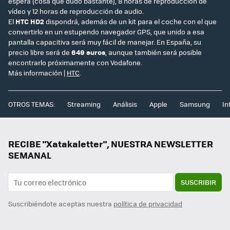
espera (cosa que dudo bastante), 8 horas de reproducción de
vídeo y 12 horas de reproducción de audio.
El
HTC HD2
dispondrá, además de un kit para el coche con el que
convertirlo en un estupendo navegador GPS, que unido a esa
pantalla capacitiva será muy fácil de manejar. En España, su
precio libre será de
649 euros
, aunque también será posible
encontrarlo próximamente con Vodafone.
Más información |
HTC
.
OTROS TEMAS:
Streaming
Análisis
Apple
Samsung
In
RECIBE "Xatakaletter", NUESTRA NEWSLETTER
SEMANAL
SUSCRIBIR
Suscribiéndote aceptas nuestra
política de privacidad