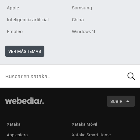
Apple
Samsung
Inteligencia artificial
China
Empleo
Windows 11
VER MÁS TEMAS
BUSCA
SUBIR
Xataka
Xataka Móvil
Applesfera
Xataka Smart Home