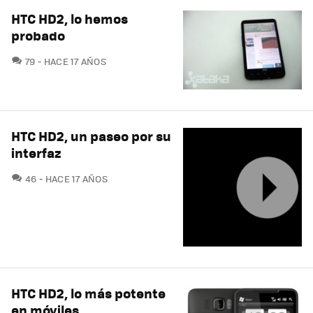
HTC HD2, lo hemos
probado
COMENTARIOS
79
HACE 17 AÑOS
HTC HD2, un paseo por su
interfaz
COMENTARIOS
46
HACE 17 AÑOS
HTC HD2, lo más potente
en móviles