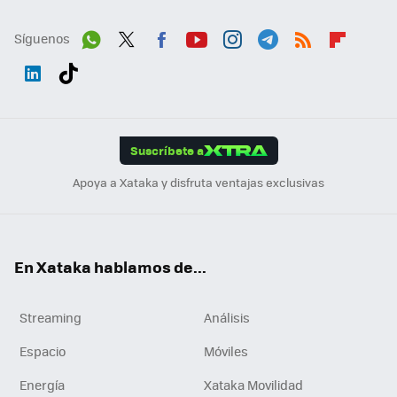
Síguenos
Wh
Twit
Fac
You
Inst
Tele
RSS
Flip
ats
ter
ebo
tub
agr
gra
boa
Link
Tikt
App
ok
e
am
m
rd
edI
ok
Suscríbete a
n
Apoya a Xataka y disfruta ventajas exclusivas
En Xataka hablamos de...
Streaming
Análisis
Espacio
Móviles
Energía
Xataka Movilidad