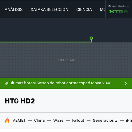
Suscríbete a
ANÁLISIS
XATAKA SELECCIÓN
CIENCIA
MOVILIDAD
🌿¡Últimas horas! Sorteo de robot cortacésped Mova ViAX
HTC HD2
HOY SE HABLA DE
AEMET
China
Waze
Fallout
Generación Z
iPh