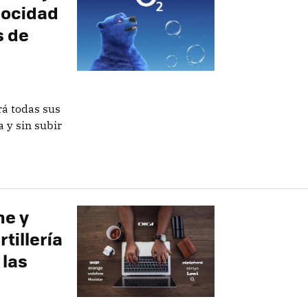
locidad
s de
rá todas sus
 y sin subir
ne y
tillería
 las