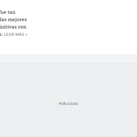
fue tan
 las mejores
initivas con
o.
LEER MÁS »