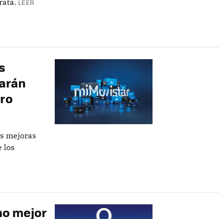
rata.
LEER
s
darán
ero
as mejoras
 los
mo mejor