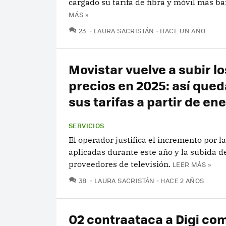
cargado su tarifa de fibra y móvil más ba
MÁS »
COMENTARIOS
23
LAURA SACRISTÁN
HACE UN AÑO
Movistar vuelve a subir lo
precios en 2025: así que
sus tarifas a partir de en
SERVICIOS
El operador justifica el incremento por l
aplicadas durante este año y la subida de
proveedores de televisión.
LEER MÁS »
COMENTARIOS
38
LAURA SACRISTÁN
HACE 2 AÑOS
O2 contraataca a Digi co