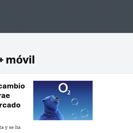
+ móvil
 cambio
rae
ercado
a y se ha