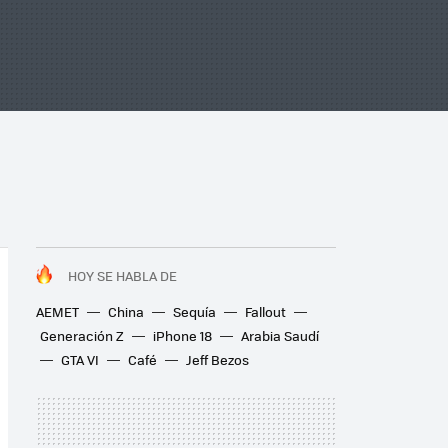
HOY SE HABLA DE
AEMET
China
Sequía
Fallout
Generación Z
iPhone 18
Arabia Saudí
GTA VI
Café
Jeff Bezos