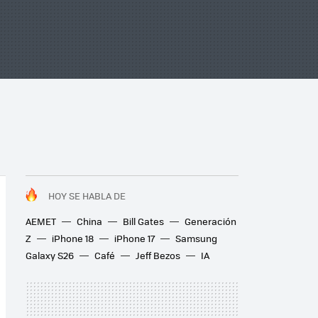
HOY SE HABLA DE
AEMET
China
Bill Gates
Generación
Z
iPhone 18
iPhone 17
Samsung
Galaxy S26
Café
Jeff Bezos
IA