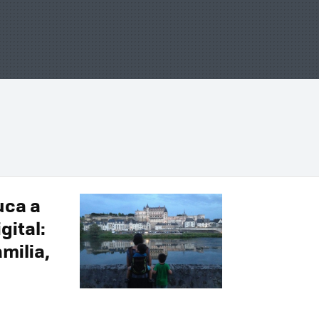
uca a
gital:
milia,