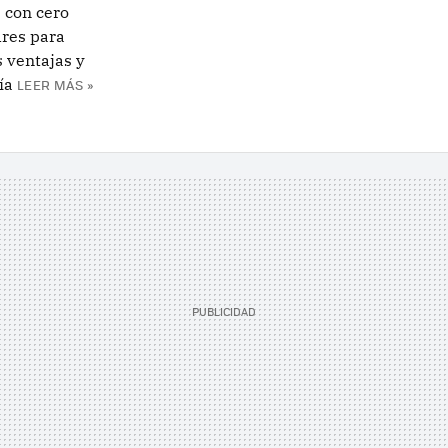
 con cero
dres para
s ventajas y
ía
LEER MÁS »