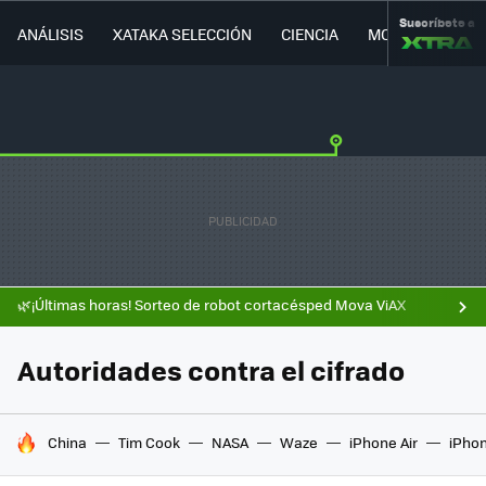
Suscríbete a
ANÁLISIS
XATAKA SELECCIÓN
CIENCIA
MOVILIDAD
🌿¡Últimas horas! Sorteo de robot cortacésped Mova ViAX
Autoridades contra el cifrado
HOY SE HABLA DE
China
Tim Cook
NASA
Waze
iPhone Air
iPhon