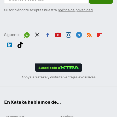
Suscribiéndote aceptas nuestra
política de privacidad
Síguenos
Wh
Twit
Fac
You
Inst
Tele
RSS
Flip
ats
ter
ebo
tub
agr
gra
boa
Link
Tikt
App
ok
e
am
m
rd
edI
ok
Suscríbete a
n
Apoya a Xataka y disfruta ventajas exclusivas
En Xataka hablamos de...
Streaming
Análisis