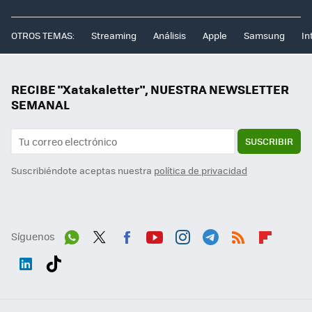
OTROS TEMAS:
Streaming
Análisis
Apple
Samsung
In
RECIBE "Xatakaletter", NUESTRA NEWSLETTER
SEMANAL
SUSCRIBIR
Suscribiéndote aceptas nuestra
política de privacidad
Síguenos
Wh
Twit
Fac
You
Inst
Tele
RSS
Flip
ats
ter
ebo
tub
agr
gra
boa
Link
Tikt
App
ok
e
am
m
rd
edI
ok