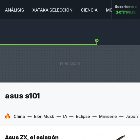
Suscríbete a
ANÁLISIS
XATAKA SELECCIÓN
CIENCIA
MOVILIDAD
asus s101
HOY SE HABLA DE
China
Elon Musk
IA
Eclipse
Miniserie
Japón
Asus ZX, el eslabón