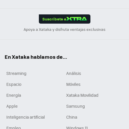
ats
ter
ebo
tub
agr
gra
boa
Link
Tikt
App
ok
e
am
m
rd
edI
ok
Suscríbete a
n
Apoya a Xataka y disfruta ventajas exclusivas
En Xataka hablamos de...
Streaming
Análisis
Espacio
Móviles
Energía
Xataka Movilidad
Apple
Samsung
Inteligencia artificial
China
Empleo
Windows 11