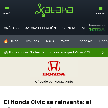
MENÚ
NUEVO
Suscríbete a
ANÁLISIS
XATAKA SELECCIÓN
CIENCIA
MOVILIDAD
HOY SE HABLA DE
China
Tim Cook
NASA
Waze
iPhone Air
iPhone
🌿¡Últimas horas! Sorteo de robot cortacésped Mova ViAX
Ofrecido por HONDA
+info
El Honda Civic se reinventa: el