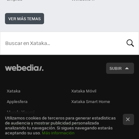
VER MÁS TEMAS
BUSCA
SUBIR
Xataka
Xataka Móvil
Applesfera
Xataka Smart Home
Mundo Xiaomi
Utilizamos cookies de terceros para generar estadísticas
de audiencia y mostrar publicidad personalizada
Otras publicaciones de Webedia
analizando tu navegación. Si sigues navegando estarás
aceptando su uso.
Más información