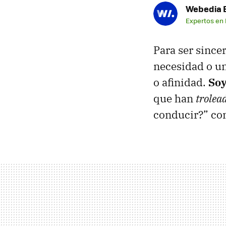
Webedia B
Expertos en
Para ser since
necesidad o un
o afinidad.
Soy
que han
trolea
conducir?” co