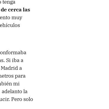
o tenga
 de cerca las
iento muy
vehículos
 conformaba
. Si iba a
e Madrid a
metros para
ambién mi
, adelanto la
cir. Pero solo