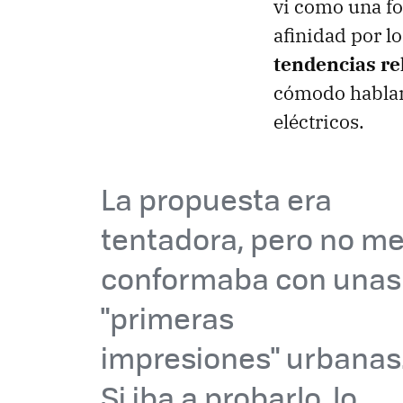
vi como una fo
afinidad por l
tendencias re
cómodo habland
eléctricos.
La propuesta era
tentadora, pero no m
conformaba con unas
"primeras
impresiones" urbanas
Si iba a probarlo, lo