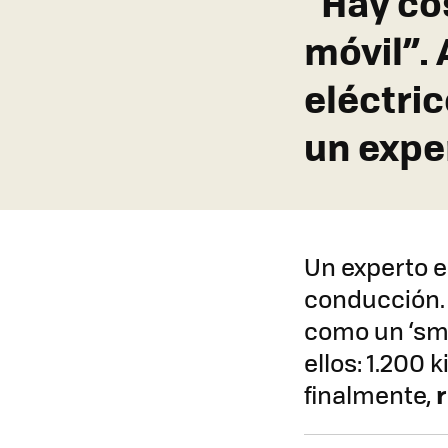
“Hay co
móvil”. 
eléctric
un expe
Un experto e
conducción.
como un ‘sma
ellos: 1.200 
r
finalmente,