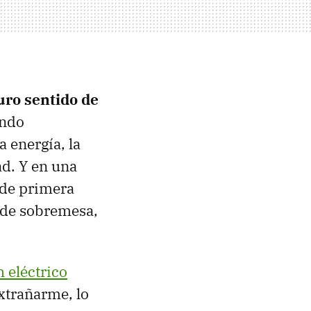
puro sentido de
ando
 energía, la
ad. Y en una
 de primera
 de sobremesa,
 eléctrico
extrañarme, lo