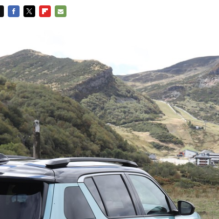
FACEBOOK
TWITTER
FLIPBOARD
E-
MAIL