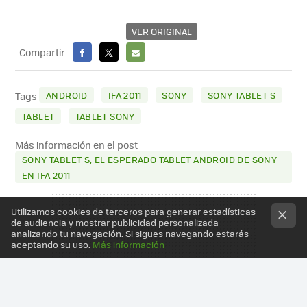
VER ORIGINAL
Compartir
FACEBOOK
X
E-
MAIL
ANDROID
IFA 2011
SONY
SONY TABLET S
Tags
TABLET
TABLET SONY
Más información en el post
SONY TABLET S, EL ESPERADO TABLET ANDROID DE SONY
EN IFA 2011
Utilizamos cookies de terceros para generar estadísticas
de audiencia y mostrar publicidad personalizada
analizando tu navegación. Si sigues navegando estarás
aceptando su uso.
Más información