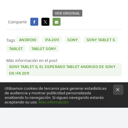
VER ORIGINAL
Compartir
FACEBOOK
X
E-
MAIL
ANDROID
IFA 2011
SONY
SONY TABLET S
Tags
TABLET
TABLET SONY
Más información en el post
SONY TABLET S, EL ESPERADO TABLET ANDROID DE SONY
EN IFA 2011
Utilizamos cookies de terceros para generar estadísticas
de audiencia y mostrar publicidad personalizada
analizando tu navegación. Si sigues navegando estarás
aceptando su uso.
Más información