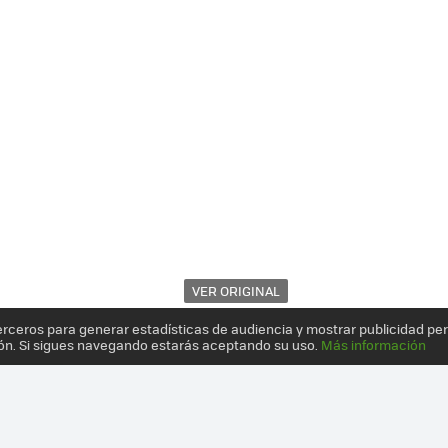
VER ORIGINAL
erceros para generar estadísticas de audiencia y mostrar publicidad pe
ón. Si sigues navegando estarás aceptando su uso.
Más información
SORIO MODULAR QUE QUIERE SER EL MEJOR AMIGO DE LAS APLICAC