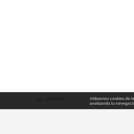
Utilizamos cookies de t
PALETTE
Tags
analizando tu navegaci
Más información en el post
PALETTE ES UN ACCE