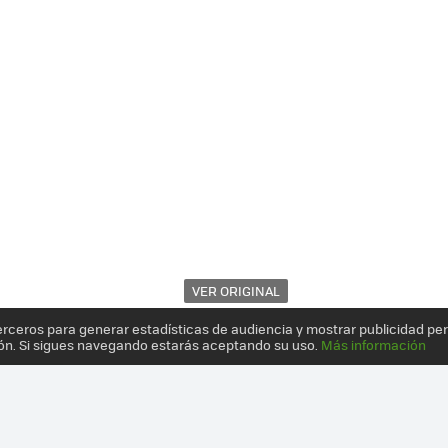
VER ORIGINAL
erceros para generar estadísticas de audiencia y mostrar publicidad pe
ón. Si sigues navegando estarás aceptando su uso.
Más información
SORIO MODULAR QUE QUIERE SER EL MEJOR AMIGO DE LAS APLICAC