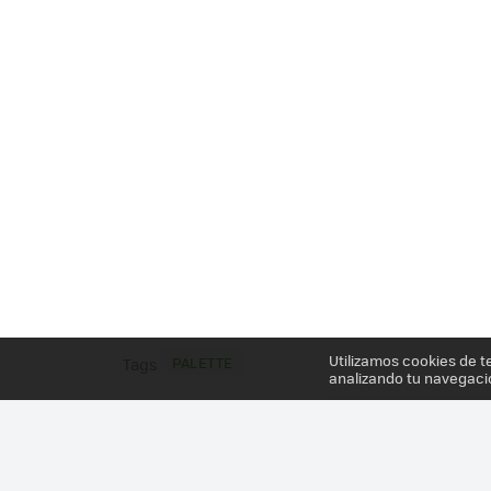
Utilizamos cookies de t
PALETTE
Tags
analizando tu navegaci
Más información en el post
PALETTE ES UN ACCE