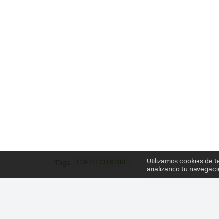
Utilizamos cookies de t
LOGITECH K780
Tags
analizando tu navegaci
Más información en el post
CUANDO LA UTILIDAD