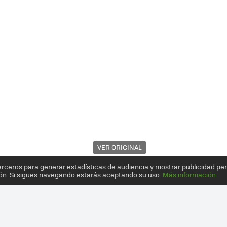
VER ORIGINAL
erceros para generar estadísticas de audiencia y mostrar publicidad pe
ón. Si sigues navegando estarás aceptando su uso.
Más información
 NO ESTÁ REÑIDA CON LA ESTÉTICA: 12 PRODUCTOS CON UN IMPRES