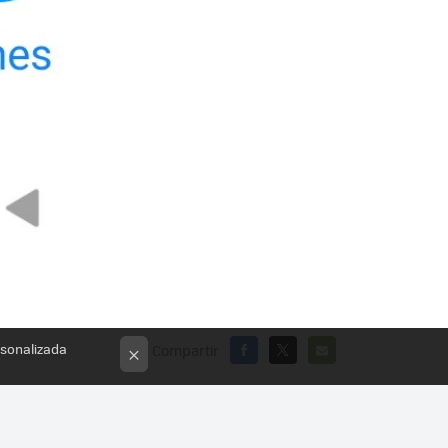
rsonalizada
Compartir
×
FACEBOOK
X
E-
MAIL