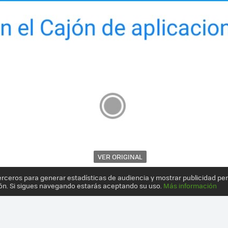
VER ORIGINAL
erceros para generar estadísticas de audiencia y mostrar publicidad pe
ón. Si sigues navegando estarás aceptando su uso.
Más información
NO ES SER BARATO SINO ACABAR COMO UNO MÁS EN EL MERCADO