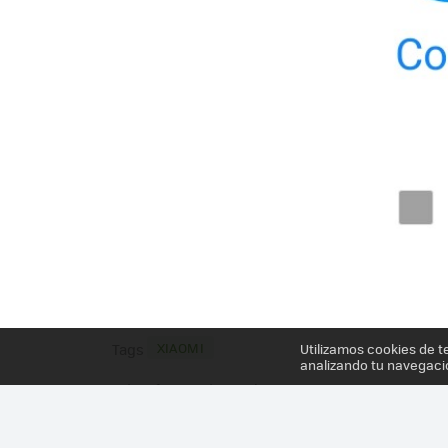
XIAOMI
Utilizamos cookies de t
Tags
analizando tu navegaci
Más información en el post
XIAOMI REDMI NOTE 10S, ANÁLISIS: EL RIESGO 