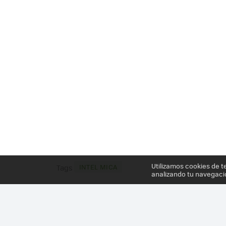
Utilizamos cookies de t
INTEL MICA
Tags
analizando tu navegaci
Más información en el post
INTEL MICA, EL WEAR