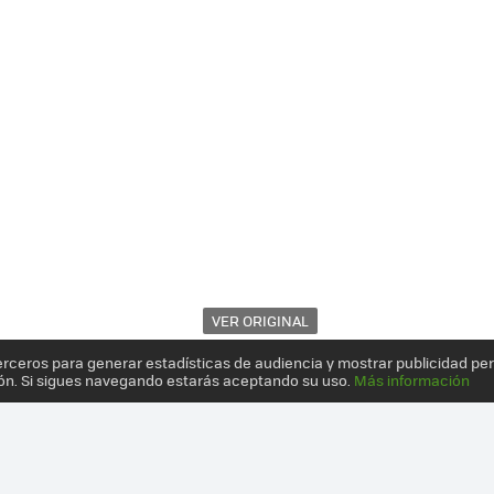
VER ORIGINAL
erceros para generar estadísticas de audiencia y mostrar publicidad pe
ón. Si sigues navegando estarás aceptando su uso.
Más información
ABLE INDEPENDIENTE Y LUJOSO YA TIENE PRECIO