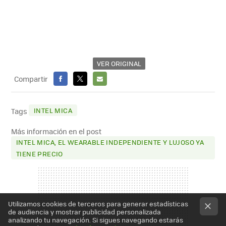
VER ORIGINAL
Compartir
FACEBOOK
X
E-
MAIL
INTEL MICA
Tags
Más información en el post
INTEL MICA, EL WEARABLE INDEPENDIENTE Y LUJOSO YA
TIENE PRECIO
Utilizamos cookies de terceros para generar estadísticas
de audiencia y mostrar publicidad personalizada
analizando tu navegación. Si sigues navegando estarás