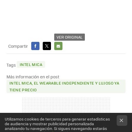
VER ORIGINAL
Compartir
FACEBOOK
X
E-
MAIL
INTEL MICA
Tags
Más información en el post
INTEL MICA, EL WEARABLE INDEPENDIENTE Y LUJOSO YA
TIENE PRECIO
Utilizamos cookies de terceros para generar estadísticas
de audiencia y mostrar publicidad personalizada
analizando tu navegación. Si sigues navegando estarás