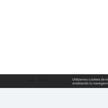
Utilizamos cookies de t
TOGG
Tags
analizando tu navegaci
Más información en el post
TURQUÍA SE SUBE AL