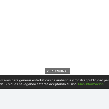
VER ORIGINAL
erceros para generar estadísticas de audiencia y mostrar publicidad pe
ón. Si sigues navegando estarás aceptando su uso.
Más información
 CARRO DE LOS VEHÍCULOS ELÉCTRICOS CON DOS COCHES Y UNA MA