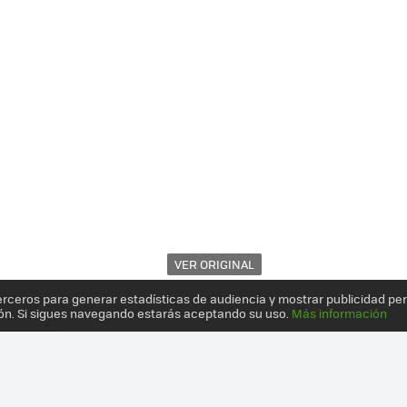
VER ORIGINAL
erceros para generar estadísticas de audiencia y mostrar publicidad pe
ón. Si sigues navegando estarás aceptando su uso.
Más información
 CARRO DE LOS VEHÍCULOS ELÉCTRICOS CON DOS COCHES Y UNA MA