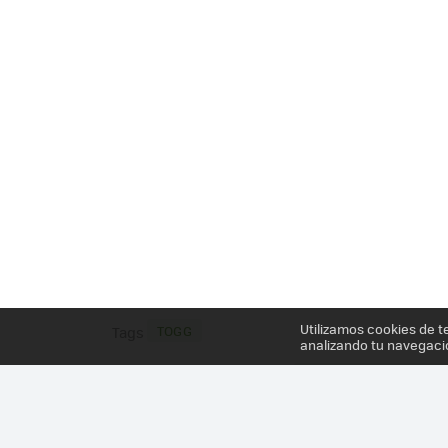
Utilizamos cookies de t
TOGG
Tags
analizando tu navegaci
Más información en el post
TURQUÍA SE SUBE AL