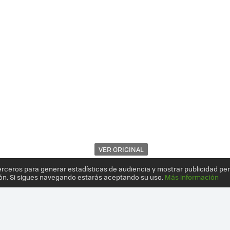
VER ORIGINAL
erceros para generar estadísticas de audiencia y mostrar publicidad pe
ón. Si sigues navegando estarás aceptando su uso.
Más información
 CARRO DE LOS VEHÍCULOS ELÉCTRICOS CON DOS COCHES Y UNA MA