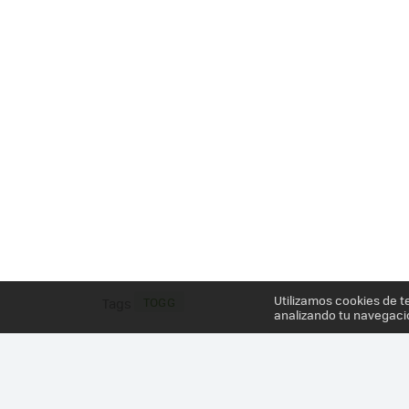
Utilizamos cookies de t
TOGG
Tags
analizando tu navegaci
Más información en el post
TURQUÍA SE SUBE AL