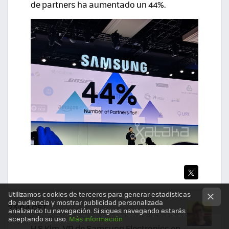
de partners ha aumentado un 44%.
TWI
Utilizamos cookies de terceros para generar estadísticas
TEA
de audiencia y mostrar publicidad personalizada
23:04 CET
analizando tu navegación. Si sigues navegando estarás
R
aceptando su uso.
Más información
H.S Kim, VP de Samsung Electronics en