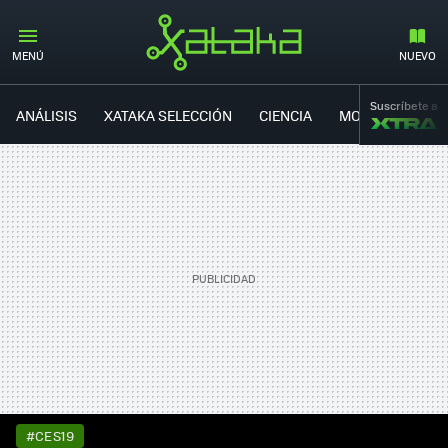
MENÚ
NUEVO
Suscríbete a
ANÁLISIS
XATAKA SELECCIÓN
CIENCIA
MOVILIDAD
#CES19