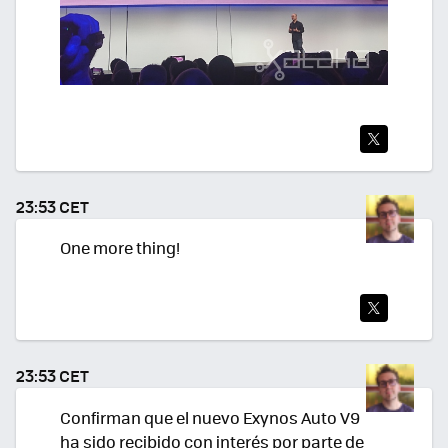
TWI
TEA
23:53 CET
R
One more thing!
TWI
TEA
23:53 CET
R
Confirman que el nuevo Exynos Auto V9
ha sido recibido con interés por parte de