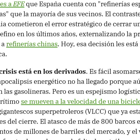
nes a
EFE
que España cuenta con "refinerías es
s" que la mayoría de sus vecinos. El contraste 
nia cometieron el error estratégico de cerrar 
efino en los últimos años, externalizando la p
o a
refinerías chinas
. Hoy, esa decisión les est
ca.
risis está en los derivados
. Es fácil asomars
apocalipsis energético no ha llegado porque a
las gasolineras. Pero es un espejismo logístico
arítimo
se mueven a la velocidad de una bicicl
 gigantescos superpetroleros (VLCC) que ya es
s del cierre. El atasco de más de 800 barcos e
ntos de millones de barriles del mercado, y el