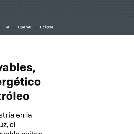
IA
OpenAI
Eclipse
vables,
ergético
tróleo
tria en la
z, el
ovable evitan