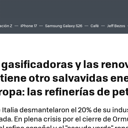
ación Z
iPhone 17
Samsung Galaxy S26
Café
Jeff Bezos
 gasificadoras y las reno
tiene otro salvavidas en
opa: las refinerías de pe
Italia desmantelaron el 20% de su indus
da. En plena crisis por el cierre de Ormu
l refino español y el "escudo verde" ren