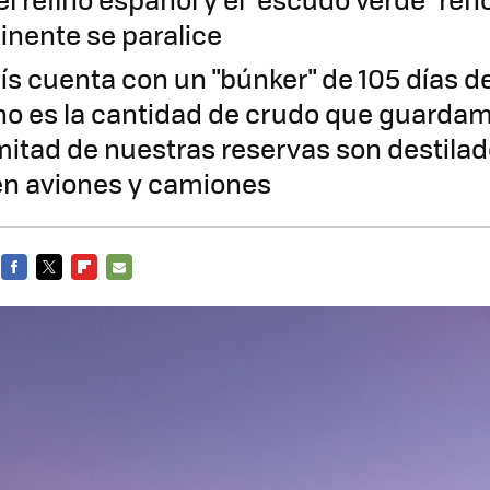
inente se paralice
ís cuenta con un "búnker" de 105 días d
 no es la cantidad de crudo que guardam
mitad de nuestras reservas son destilado
en aviones y camiones
FACEBOOK
TWITTER
FLIPBOARD
E-
MAIL