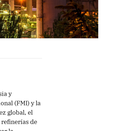
sia y
onal (FMI) y la
z global, el
s refinerías de
ar la