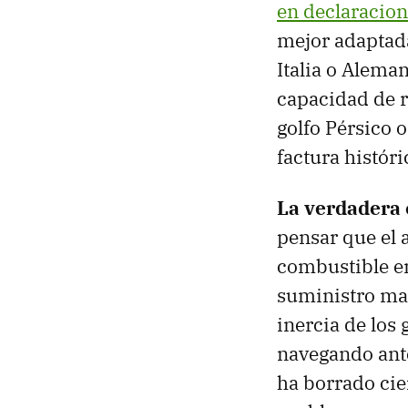
en declaracio
mejor adaptada
Italia o Alema
capacidad de r
golfo Pérsico 
factura históri
La verdadera c
pensar que el 
combustible en 
suministro m
inercia de los
navegando ante
ha borrado cie