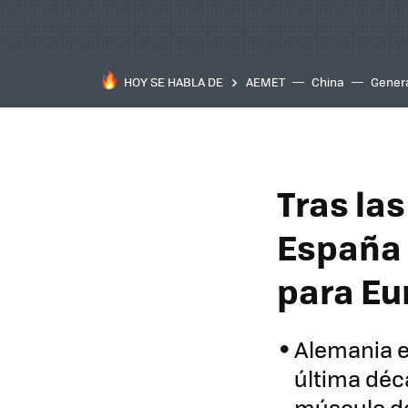
HOY SE HABLA DE
AEMET
China
Gener
Tras las
España 
para Eur
Alemania e 
última déca
músculo de