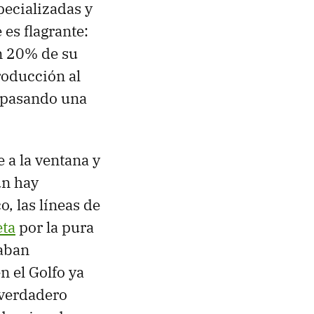
pecializadas y
es flagrante:
un 20% de su
roducción al
á pasando una
e a la ventana y
ún hay
, las líneas de
eta
por la pura
taban
n el Golfo ya
 verdadero