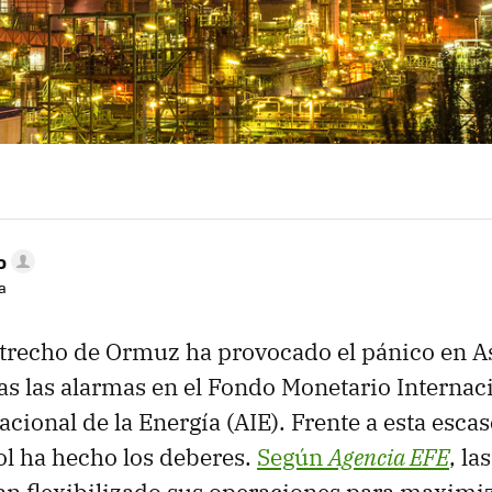
o
a
estrecho de Ormuz ha provocado el pánico en A
s las alarmas en el Fondo Monetario Internaci
cional de la Energía (AIE). Frente a esta escase
l ha hecho los deberes.
Según
Agencia
EFE
, la
an flexibilizado sus operaciones para maximiz