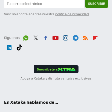
SUSCRIBIR
Suscribiéndote aceptas nuestra
política de privacidad
Síguenos
Wh
Twit
Fac
You
Inst
Tele
RSS
Flip
ats
ter
ebo
tub
agr
gra
boa
Link
Tikt
App
ok
e
am
m
rd
edI
ok
Suscríbete a
n
Apoya a Xataka y disfruta ventajas exclusivas
En Xataka hablamos de...