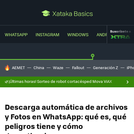
Suscríbete a
WHATSAPP
INSTAGRAM
WINDOWS
ANDROID
TRUC
HOY SE HABLA DE
AEMET
China
Waze
Fallout
Generación Z
iPh
🌿¡Últimas horas! Sorteo de robot cortacésped Mova ViAX
Descarga automática de archivos
y Fotos en WhatsApp: qué es, qué
peligros tiene y cómo