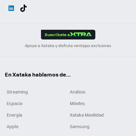
Wh
Twit
Fac
You
Inst
Tele
RSS
Flip
ats
ter
ebo
tub
agr
gra
boa
Link
Tikt
App
ok
e
am
m
rd
edI
ok
Suscríbete a
n
Apoya a Xataka y disfruta ventajas exclusivas
En Xataka hablamos de...
Streaming
Análisis
Espacio
Móviles
Energía
Xataka Movilidad
Apple
Samsung