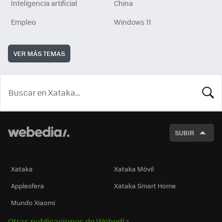
Inteligencia artificial
China
Empleo
Windows 11
VER MÁS TEMAS
BUSCA
SUBIR
Xataka
Xataka Móvil
Applesfera
Xataka Smart Home
Mundo Xiaomi
Otras publicaciones de Webedia