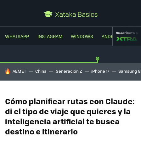
Suscríbete a
WHATSAPP
INSTAGRAM
WINDOWS
ANDROID
TRUC
HOY SE HABLA DE
AEMET
China
Generación Z
iPhone 17
Samsung G
Cómo planificar rutas con Claude:
di el tipo de viaje que quieres y la
inteligencia artificial te busca
destino e itinerario