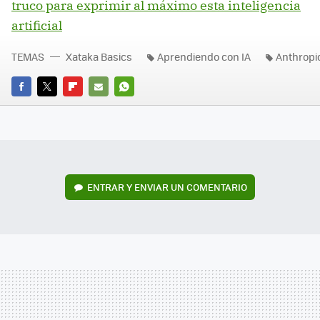
truco para exprimir al máximo esta inteligencia
artificial
TEMAS
Xataka Basics
Aprendiendo con IA
Anthropi
FACEBOOK
TWITTER
FLIPBOARD
E-
WHATSAPP
MAIL
ENTRAR Y ENVIAR UN COMENTARIO