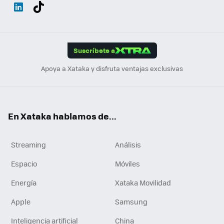
Wh
Twit
Fac
You
Inst
Tele
RSS
Flip
ats
ter
ebo
tub
agr
gra
boa
Link
Tikt
App
ok
e
am
m
rd
edI
ok
Suscríbete a
n
Apoya a Xataka y disfruta ventajas exclusivas
En Xataka hablamos de...
Streaming
Análisis
Espacio
Móviles
Energía
Xataka Movilidad
Apple
Samsung
Inteligencia artificial
China