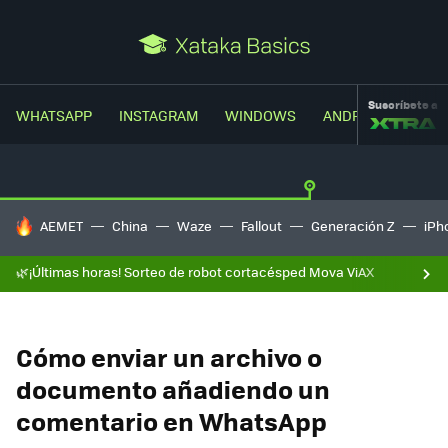
Suscríbete a
WHATSAPP
INSTAGRAM
WINDOWS
ANDROID
TRUC
HOY SE HABLA DE
AEMET
China
Waze
Fallout
Generación Z
iPh
🌿¡Últimas horas! Sorteo de robot cortacésped Mova ViAX
Cómo enviar un archivo o
documento añadiendo un
comentario en WhatsApp