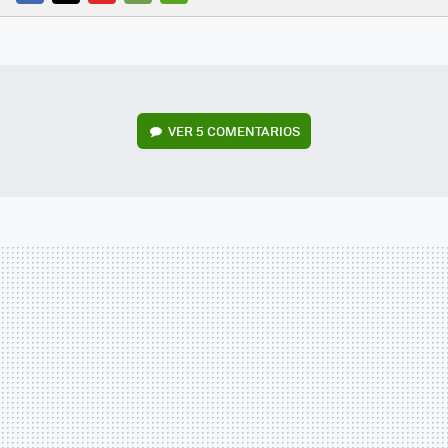
FACEBOOK
TWITTER
FLIPBOARD
E-
WHATSAPP
MAIL
VER
5 COMENTARIOS