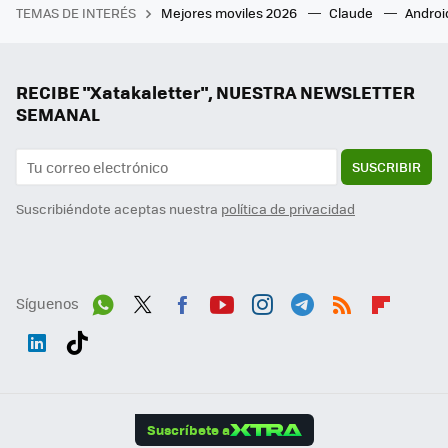
TEMAS DE INTERÉS
Mejores moviles 2026
Claude
Androi
RECIBE "Xatakaletter", NUESTRA NEWSLETTER
SEMANAL
SUSCRIBIR
Suscribiéndote aceptas nuestra
política de privacidad
Síguenos
Wh
Twit
Fac
You
Inst
Tele
RSS
Flip
ats
ter
ebo
tub
agr
gra
boa
Link
Tikt
App
ok
e
am
m
rd
edI
ok
Suscríbete a
n