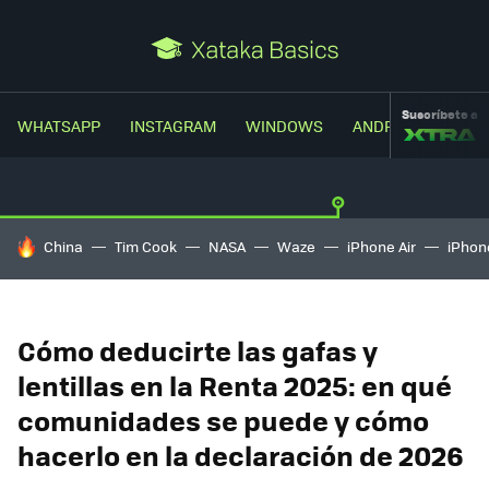
Suscríbete a
WHATSAPP
INSTAGRAM
WINDOWS
ANDROID
TRUC
HOY SE HABLA DE
China
Tim Cook
NASA
Waze
iPhone Air
iPhone
Cómo deducirte las gafas y
lentillas en la Renta 2025: en qué
comunidades se puede y cómo
hacerlo en la declaración de 2026