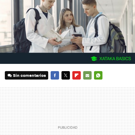
Sin comentarios
FACEBOOK
TWITTER
FLIPBOARD
E-
WHATSAPP
MAIL