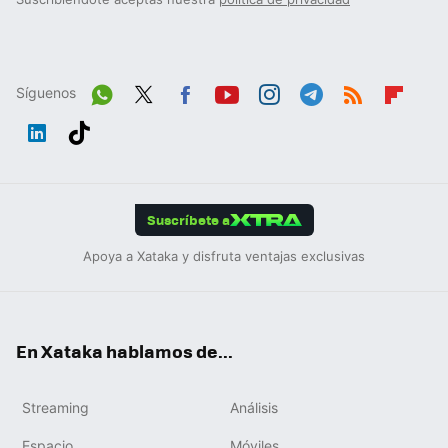
Síguenos
Wh
Twit
Fac
You
Inst
Tele
RSS
Flip
ats
ter
ebo
tub
agr
gra
boa
Link
Tikt
App
ok
e
am
m
rd
edIn
ok
Suscríbete a
Apoya a Xataka y disfruta ventajas exclusivas
En Xataka hablamos de...
Streaming
Análisis
Espacio
Móviles