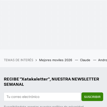
TEMAS DE INTERÉS
Mejores moviles 2026
Claude
Andro
RECIBE "Xatakaletter", NUESTRA NEWSLETTER
SEMANAL
SUSCRIBIR
Suscribiéndote aceptas nuestra
política de privacidad