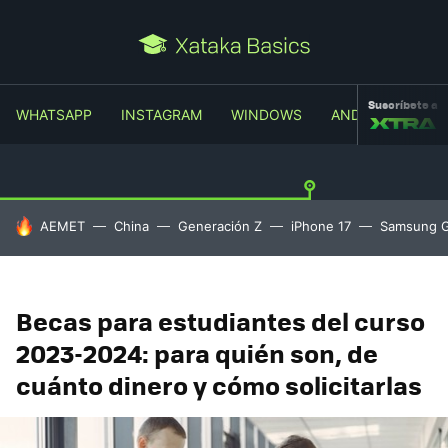
Suscríbete a
WHATSAPP
INSTAGRAM
WINDOWS
ANDROID
TR
HOY SE HABLA DE
AEMET
China
Generación Z
iPhone 17
Samsung G
Becas para estudiantes del curso
2023-2024: para quién son, de
cuánto dinero y cómo solicitarlas