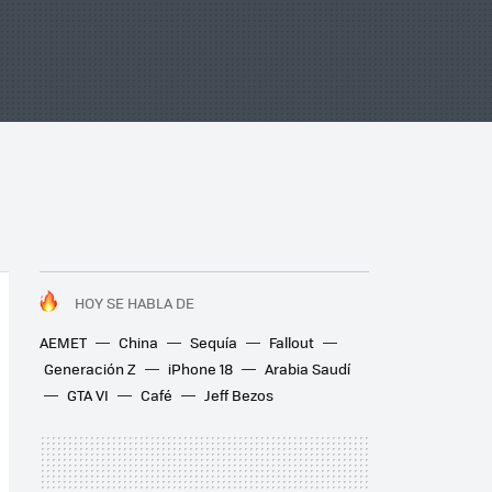
HOY SE HABLA DE
AEMET
China
Sequía
Fallout
Generación Z
iPhone 18
Arabia Saudí
GTA VI
Café
Jeff Bezos