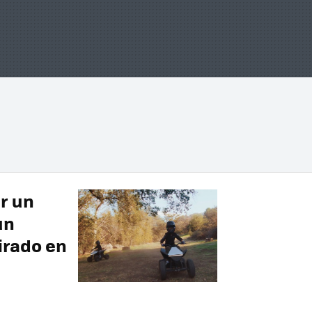
r un
un
irado en