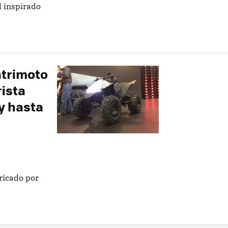
d inspirado
atrimoto
rista
y hasta
ricado por