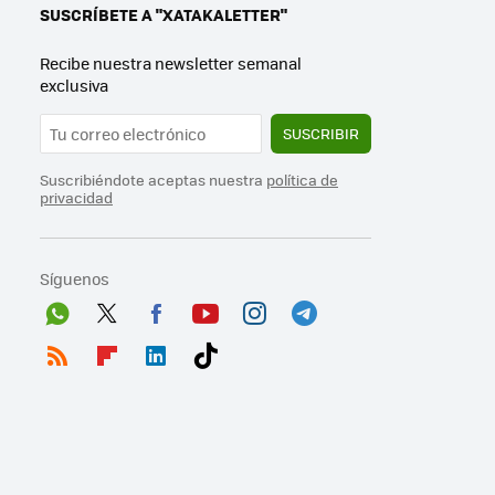
SUSCRÍBETE A "XATAKALETTER"
Recibe nuestra newsletter semanal
exclusiva
SUSCRIBIR
Suscribiéndote aceptas nuestra
política de
privacidad
Síguenos
Wh
Twit
Fac
You
Inst
Tele
ats
ter
ebo
tub
agr
gra
RSS
Flip
Link
Tikt
App
ok
e
am
m
boa
edI
ok
rd
n