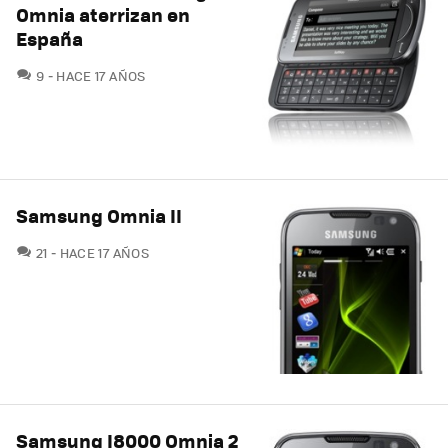
Omnia aterrizan en
España
COMENTARIOS
9
HACE 17 AÑOS
Samsung Omnia II
COMENTARIOS
21
HACE 17 AÑOS
Samsung I8000 Omnia 2