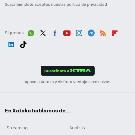
Suscribiéndote aceptas nuestra
política de privacidad
Síguenos
Wh
Twit
Fac
You
Inst
Tele
RSS
Flip
ats
ter
ebo
tub
agr
gra
boa
Link
Tikt
App
ok
e
am
m
rd
edI
ok
Suscríbete a
n
Apoya a Xataka y disfruta ventajas exclusivas
En Xataka hablamos de...
Streaming
Análisis