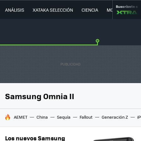
Suscríbete a
ANÁLISIS
XATAKA SELECCIÓN
CIENCIA
MOVILIDAD
Samsung Omnia II
HOY SE HABLA DE
AEMET
China
Sequía
Fallout
Generación Z
i
Los nuevos Samsung