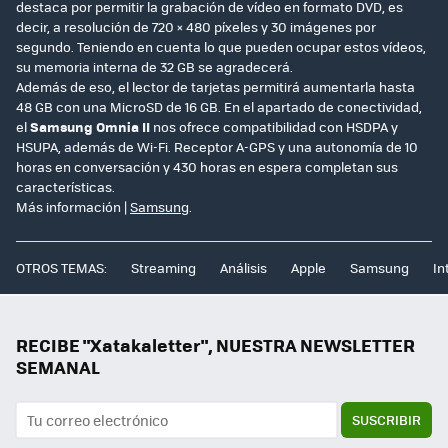
destaca por permitir la grabación de vídeo en formato DVD, es
decir, a resolución de 720 × 480 píxeles y 30 imágenes por
segundo. Teniendo en cuenta lo que pueden ocupar estos vídeos,
su memoria interna de 32 GB se agradecerá.
Además de eso, el lector de tarjetas permitirá aumentarla hasta
48 GB con una MicroSD de 16 GB. En el apartado de conectividad,
el
Samsung Omnia II
nos ofrece compatibilidad con HSDPA y
HSUPA, además de Wi-Fi. Receptor A-GPS y una autonomía de 10
horas en conversación y 430 horas en espera completan sus
características.
Más información |
Samsung
.
OTROS TEMAS:
Streaming
Análisis
Apple
Samsung
In
RECIBE "Xatakaletter", NUESTRA NEWSLETTER
SEMANAL
SUSCRIBIR