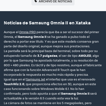
ARCHIVO DE NOTICIAS
Noticias de Samsung Omnia II en Xataka
Aunque el
Omnia PRO
parecía que iba a ser el sucesor del primer
Omnia, el
Samsung Omnia II
se ha ganado a pulso todo el
derecho a portar ese título. Y es que este modelo conserva gran
parte del diseño original, aunque mejora sus prestaciones.
La pantalla será la principal baza del terminal, sobre todo por su
estupendo tamaño de
3.7 pulgadas
, el ser de tipo
AMOLED
, algo
por lo que Samsung ha apostado totalmente, y su resolución de
800 × 480 píxeles. Es táctil y de tipo resistivo, aunque el fabricante
afirma que con la función Advanced R Touch que le han
incorporado la respuesta es mucho más rápida y precisa.
Igual que en el
Samsung Jet
el interfaz que usa es el renovado
TouchWiz 2.0
, que proporciona efectos en 3D, aunque en este
caso funcionando sobre Windows Mobile 6.1. No lo han
confirmado, pero todo apunta a que el
Samsung Omnia II
será
actualizable a la versión 6.5 cuando esta vea la luz.
La cámara de fotos se mantiene en los 5 megapíxeles, pero