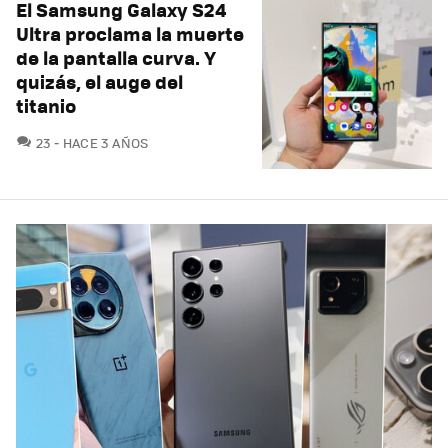
El Samsung Galaxy S24
Ultra proclama la muerte
de la pantalla curva. Y
quizás, el auge del
titanio
COMENTARIOS
23
HACE 3 AÑOS