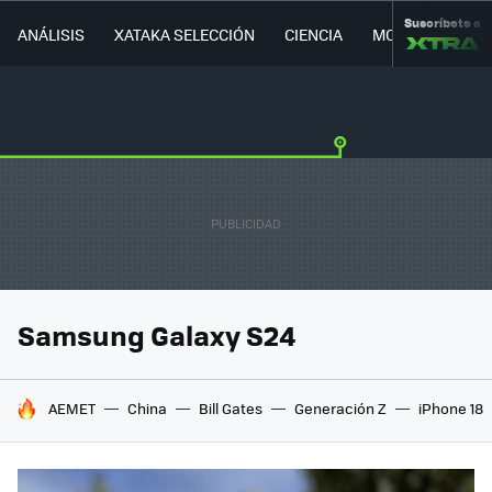
Suscríbete a
ANÁLISIS
XATAKA SELECCIÓN
CIENCIA
MOVILIDAD
Samsung Galaxy S24
HOY SE HABLA DE
AEMET
China
Bill Gates
Generación Z
iPhone 18