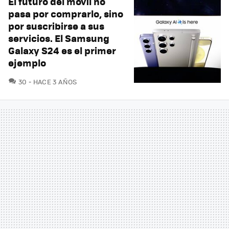
El futuro del móvil no
pasa por comprarlo, sino
por suscribirse a sus
servicios. El Samsung
Galaxy S24 es el primer
ejemplo
COMENTARIOS
30
HACE 3 AÑOS