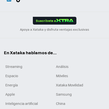
ats
ter
ebo
tub
agr
gra
boa
Link
Tikt
App
ok
e
am
m
rd
edI
ok
Suscríbete a
n
Apoya a Xataka y disfruta ventajas exclusivas
En Xataka hablamos de...
Streaming
Análisis
Espacio
Móviles
Energía
Xataka Movilidad
Apple
Samsung
Inteligencia artificial
China