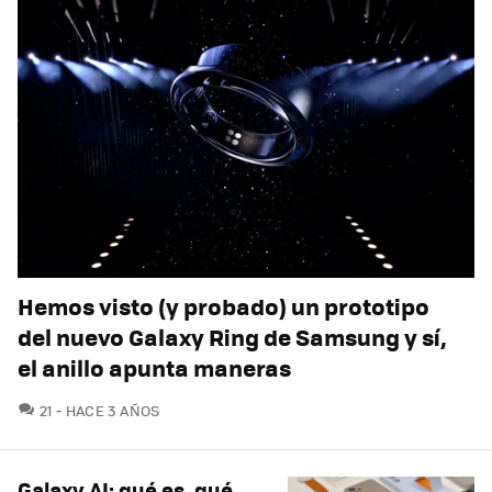
Hemos visto (y probado) un prototipo
del nuevo Galaxy Ring de Samsung y sí,
el anillo apunta maneras
COMENTARIOS
21
HACE 3 AÑOS
Galaxy AI: qué es, qué