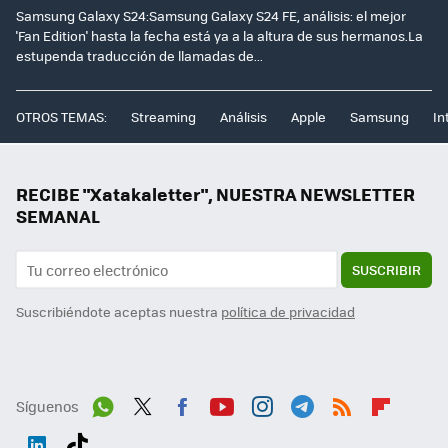
Samsung Galaxy S24:Samsung Galaxy S24 FE, análisis: el mejor
'Fan Edition' hasta la fecha está ya a la altura de sus hermanos.La
estupenda traducción de llamadas de...
OTROS TEMAS:
Streaming
Análisis
Apple
Samsung
In
RECIBE "Xatakaletter", NUESTRA NEWSLETTER
SEMANAL
SUSCRIBIR
Suscribiéndote aceptas nuestra
política de privacidad
Síguenos
Wh
Twit
Fac
You
Inst
Tele
RSS
Flip