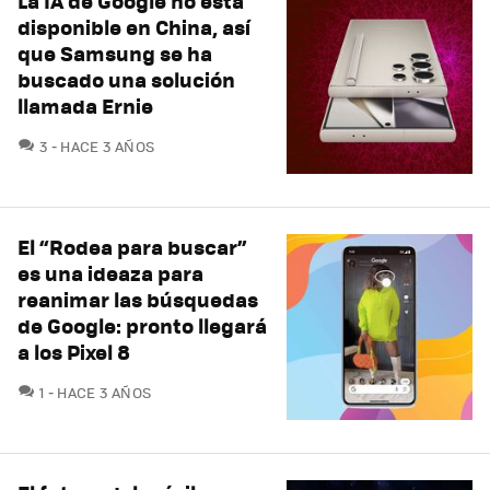
La IA de Google no está
disponible en China, así
que Samsung se ha
buscado una solución
llamada Ernie
COMENTARIOS
3
HACE 3 AÑOS
El “Rodea para buscar”
es una ideaza para
reanimar las búsquedas
de Google: pronto llegará
a los Pixel 8
COMENTARIOS
1
HACE 3 AÑOS