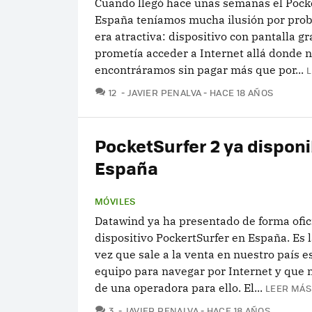
Cuando llegó hace unas semanas el Pocke
España teníamos mucha ilusión por proba
era atractiva: dispositivo con pantalla g
prometía acceder a Internet allá donde 
encontráramos sin pagar más que por...
L
COMENTARIOS
12
JAVIER PENALVA
HACE 18 AÑOS
PocketSurfer 2 ya disponi
España
MÓVILES
Datawind ya ha presentado de forma ofic
dispositivo PockertSurfer en España. Es 
vez que sale a la venta en nuestro país e
equipo para navegar por Internet y que
de una operadora para ello. El...
LEER MÁS
COMENTARIOS
3
JAVIER PENALVA
HACE 18 AÑOS