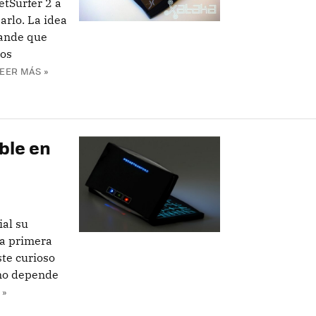
tSurfer 2 a
rlo. La idea
rande que
nos
EER MÁS »
ble en
ial su
la primera
ste curioso
 no depende
 »