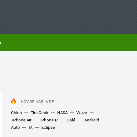
HOY SE HABLA DE
China
Tim Cook
NASA
Waze
iPhone Air
iPhone 17
Café
Android
Auto
IA
Eclipse