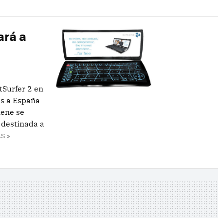
ará a
tSurfer 2 en
es a España
iene se
 destinada a
S »