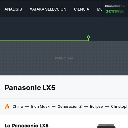
Suscríbete a
ANÁLISIS
XATAKA SELECCIÓN
CIENCIA
MOVILIDAD
Panasonic LX5
HOY SE HABLA DE
China
Elon Musk
Generación Z
Eclipse
Christop
La Panasonic LX5