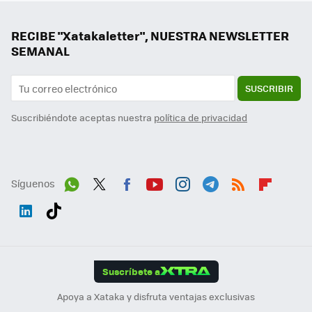
RECIBE "Xatakaletter", NUESTRA NEWSLETTER
SEMANAL
SUSCRIBIR
Suscribiéndote aceptas nuestra
política de privacidad
Síguenos
Wh
Twit
Fac
You
Inst
Tele
RSS
Flip
ats
ter
ebo
tub
agr
gra
boa
Link
Tikt
App
ok
e
am
m
rd
edI
ok
Suscríbete a
n
Apoya a Xataka y disfruta ventajas exclusivas