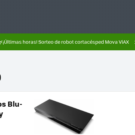
🌿¡Últimas horas! Sorteo de robot cortacésped Mova ViAX
0
s Blu-
y