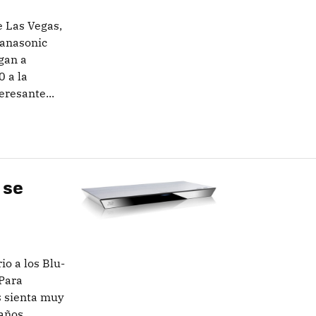
e Las Vegas,
Panasonic
gan a
 a la
eresante...
 se
o a los Blu-
 Para
s sienta muy
 años