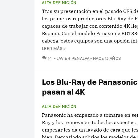
ALTA DEFINICIÓN
Tras su presentación en el pasado CES d
los primeros reproductores Blu-Ray de 
capaces de trabajar con contenido 4K lle
España. Con el modelo Panasonic BDT330
cabeza, estos equipos son una opción int
LEER MÁS »
COMENTARIOS
14
JAVIER PENALVA
HACE 13 AÑOS
Los Blu-Ray de Panasonic
pasan al 4K
ALTA DEFINICIÓN
Panasonic ha empezado a tomarse en seri
Ray y los renueva en todos los aspectos.
empezar les da un lavado de cara que le
bien. Demasiado sobrios los modelos de