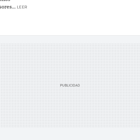
ores...
LEER