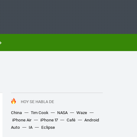
HOY SE HABLA DE
China
Tim Cook
NASA
Waze
iPhone Air
iPhone 17
Café
Android
Auto
IA
Eclipse