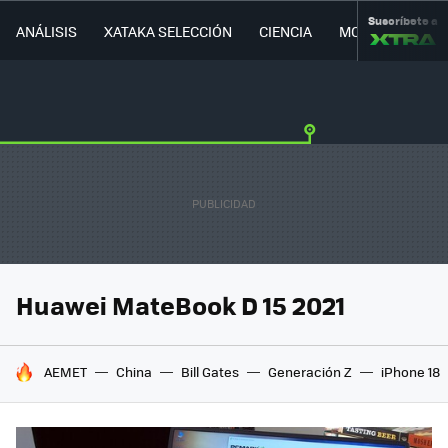
Suscríbete a
ANÁLISIS
XATAKA SELECCIÓN
CIENCIA
MOVILIDAD
Huawei MateBook D 15 2021
HOY SE HABLA DE
AEMET
China
Bill Gates
Generación Z
iPhone 18