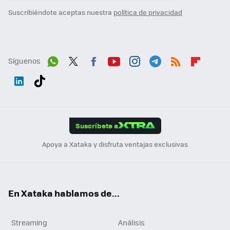
Suscribiéndote aceptas nuestra
política de privacidad
Síguenos
Wh
Twit
Fac
You
Inst
Tele
RSS
Flip
ats
ter
ebo
tub
agr
gra
boa
Link
Tikt
App
ok
e
am
m
rd
edI
ok
Suscríbete a
n
Apoya a Xataka y disfruta ventajas exclusivas
En Xataka hablamos de...
Streaming
Análisis