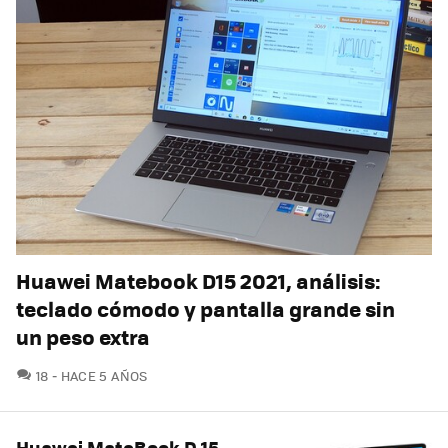
Huawei Matebook D15 2021, análisis:
teclado cómodo y pantalla grande sin
un peso extra
COMENTARIOS
18
HACE 5 AÑOS
Huawei MateBook D 15