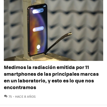
Medimos la radiación emitida por 11
smartphones de las principales marcas
en un laboratorio, y esto es lo que nos
encontramos
COMENTARIOS
75
HACE 8 AÑOS