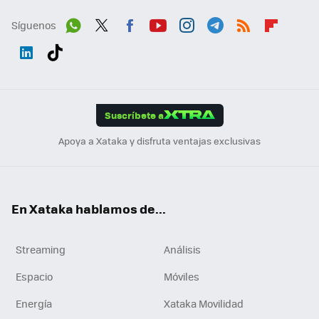
Síguenos
Wh
Twit
Fac
You
Inst
Tele
RSS
Flip
ats
ter
ebo
tub
agr
gra
boa
Link
Tikt
App
ok
e
am
m
rd
edI
ok
Suscríbete a
n
Apoya a Xataka y disfruta ventajas exclusivas
En Xataka hablamos de...
Streaming
Análisis
Espacio
Móviles
Energía
Xataka Movilidad