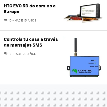
HTC EVO 3D de camino a
Europa
COMENTARIOS
16
HACE 15 AÑOS
Controla tu casa a través
de mensajes SMS
COMENTARIOS
8
HACE 20 AÑOS