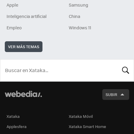
Apple
Samsung
Inteligencia artificial
China
Empleo
Windows 11
VER MÁS TEMAS
BUSCA
SUBIR
Xataka
Xataka Móvil
Applesfera
Xataka Smart Home