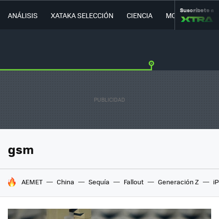
Suscríbete a
ANÁLISIS
XATAKA SELECCIÓN
CIENCIA
MOVILIDAD
gsm
HOY SE HABLA DE
AEMET
China
Sequía
Fallout
Generación Z
i