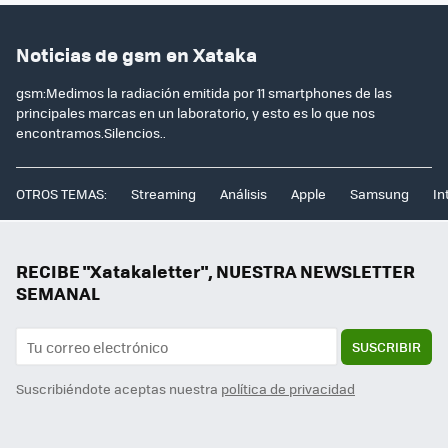
Noticias de gsm en Xataka
gsm:Medimos la radiación emitida por 11 smartphones de las
principales marcas en un laboratorio, y esto es lo que nos
encontramos.Silencios..
OTROS TEMAS:
Streaming
Análisis
Apple
Samsung
In
RECIBE "Xatakaletter", NUESTRA NEWSLETTER
SEMANAL
SUSCRIBIR
Suscribiéndote aceptas nuestra
política de privacidad