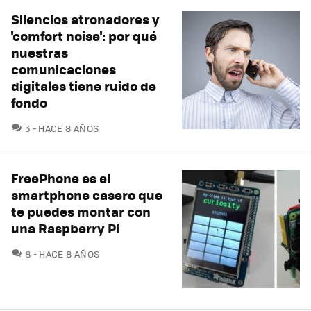
Silencios atronadores y
'comfort noise': por qué
nuestras
comunicaciones
digitales tiene ruido de
fondo
COMENTARIOS
3
HACE 8 AÑOS
FreePhone es el
smartphone casero que
te puedes montar con
una Raspberry Pi
COMENTARIOS
8
HACE 8 AÑOS