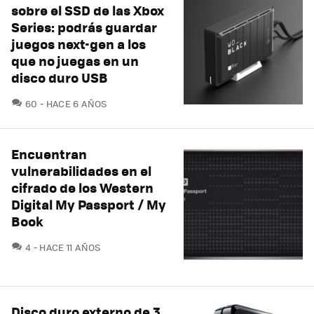
sobre el SSD de las Xbox
Series: podrás guardar
juegos next-gen a los
que no juegas en un
disco duro USB
COMENTARIOS
60
HACE 6 AÑOS
Encuentran
vulnerabilidades en el
cifrado de los Western
Digital My Passport / My
Book
COMENTARIOS
4
HACE 11 AÑOS
Disco duro externo de 3