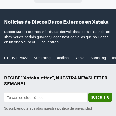
Noticias de Discos Duros Externos en Xataka
Discos Duros Externos:Más dudas desveladas sobre el SSD de las
Xbox Series: podrás guardar juegos next-gen a los que no juegas
en un disco duro USB.Encuentran..
OTROS TEMAS:
Streaming
Análisis
Apple
Samsung
In
RECIBE "Xatakaletter", NUESTRA NEWSLETTER
SEMANAL
SUSCRIBIR
Suscribiéndote aceptas nuestra
política de privacidad