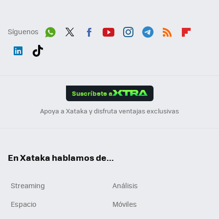
Síguenos
Wh
Twit
Fac
You
Inst
Tele
RSS
Flip
ats
ter
ebo
tub
agr
gra
boa
Link
Tikt
App
ok
e
am
m
rd
edI
ok
Suscríbete a
n
Apoya a Xataka y disfruta ventajas exclusivas
En Xataka hablamos de...
Streaming
Análisis
Espacio
Móviles