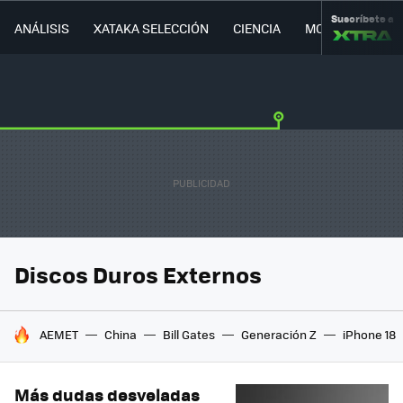
Suscríbete a
ANÁLISIS
XATAKA SELECCIÓN
CIENCIA
MOVILIDAD
Discos Duros Externos
HOY SE HABLA DE
AEMET
China
Bill Gates
Generación Z
iPhone 18
Más dudas desveladas